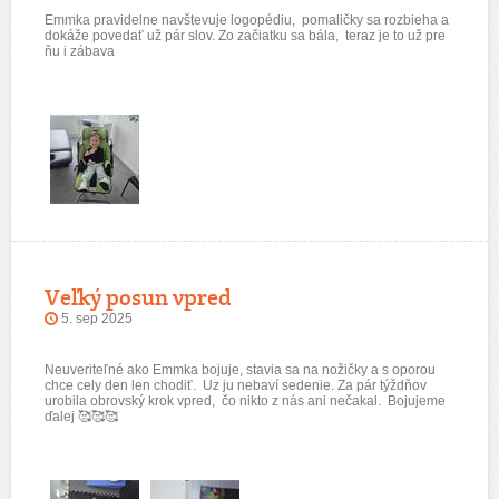
Emmka pravidelne navštevuje logopédiu, pomaličky sa rozbieha a
dokáže povedať už pár slov. Zo začiatku sa bála, teraz je to už pre
ňu i zábava
Veľký posun vpred
5. sep 2025
Neuveriteľné ako Emmka bojuje, stavia sa na nožičky a s oporou
chce cely den len chodiť. Uz ju nebaví sedenie. Za pár týždňov
urobila obrovský krok vpred, čo nikto z nás ani nečakal. Bojujeme
ďalej 🥰🥰🥰