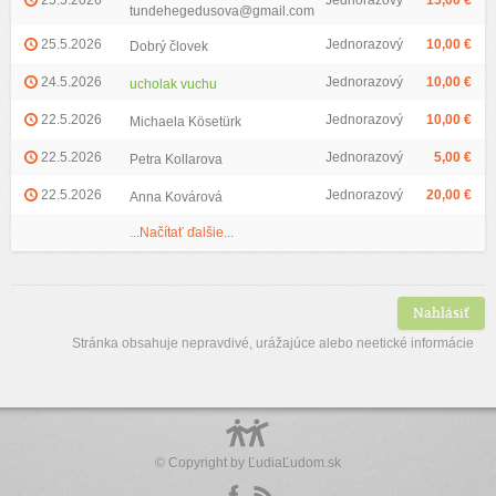
25.5.2026
Jednorazový
15,00 €
tundehegedusova@gmail.com
25.5.2026
Jednorazový
10,00 €
Dobrý človek
24.5.2026
Jednorazový
10,00 €
ucholak vuchu
22.5.2026
Jednorazový
10,00 €
Michaela Kösetürk
22.5.2026
Jednorazový
5,00 €
Petra Kollarova
22.5.2026
Jednorazový
20,00 €
Anna Kovárová
...Načítať ďalšie...
Nahlásiť
Stránka obsahuje nepravdivé, urážajúce alebo neetické informácie
© Copyright by
ĽudiaĽudom.sk