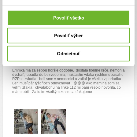
Povoliť všetko
Povoliť výber
Zdravotné problémy
Odmietnuť
8. dec 2025
Emmka má za sebou horšie obdobie, dostala fibrilne kŕče, nemohla
dýchať, upadla do bezvedomia, našťastie vďaka rýchlemu zásahu
RZP to zvládla, boli sme v nemocnici a zatiaľ je všetko v poriadku.
Len musí pár týždňoch oddychovať. 😔😔😔 Ako mamina som sa
veľmi zľakla, chvalabohu na linke 112 mi pani všetko hovorila, čo
mám robiť. Za to im všetkým zo srdca ďakujeme