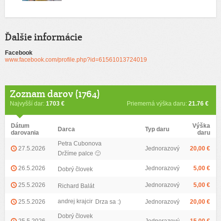
Ďalšie informácie
Facebook
www.facebook.com/profile.php?id=61561013724019
Zoznam darov (1764)
Najvyšší dar:
1703 €
Priemerná výška daru:
21.76 €
Dátum
Výška
Darca
Typ daru
darovania
daru
Petra Cubonova
27.5.2026
Jednorazový
20,00 €
Držíme palce 🙂
26.5.2026
Jednorazový
5,00 €
Dobrý človek
25.5.2026
Jednorazový
5,00 €
Richard Balát
andrej krajcir
25.5.2026
Drza sa :)
Jednorazový
20,00 €
Dobrý človek