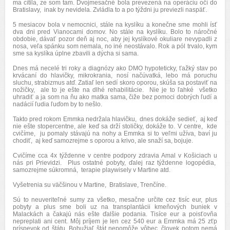
ma cítila, ze som tam. Dvojmesačné bola prevezená na operáciu očí do
Bratislavy, inak by nevidela. Zvládla to a po týždni ju previezli naspäť.
5 mesiacov bola v nemocnici, stále na kyslíku a konečne sme mohli ísť
dva dni pred Vianocami domov. No stále na kyslíku. Bolo to náročné
obdobie, dávať pozor deň aj noc, aby jej kyslíkové okuliare nevypadli z
nosa, veľa spánku som nemala, no iné neostávalo. Rok a pól trvalo, kym
sme sa kyslíka úplne zbavili a dýcha si sama.
Dnes má necelé tri roky a diagnózy ako DMO hypoteticky, ťažký stav po
krvácaní do hlavičky, mikrokrania, nosí načúvatká, lebo má poruchu
sluchu, strabizmus atď. Zatiaľ len sedí skoro oporou, skúša sa postaviť na
nožičky, ale to je ešte na dlhé rehabilitácie. Nie je to ľahké všetko
uhradiť a ja som na ňu ako matka sama, čiže bez pomoci dobrých ľudí a
nadácií ľudia ľuďom by to nešlo.
Takto pred rokom Emmka nedržala hlavičku, dnes dokáže sedieť, aj keď
nie ešte stopercentne, ale keď sa drží stoličky, dokáže to. V centre, kde
cvičíme, ju pomaly stávajú na nohy a Emmka si to veľmi užíva, baví ju
chodiť, aj keď samozrejme s oporou a krivo, ale snaží sa, bojuje.
Cvičíme cca 4x týždenne v centre podpory zdravia Amal v Košiciach u
nás pri Prievidzi. Plus ostatné pobyty, ďalej raz týždenne logopédia,
samozrejme súkromná, terapie playwisely v Martine atd.
Vyšetrenia su väčšinou v Martine, Bratislave, Trenčíne.
Sú to neuveriteľné sumy za všetko, mesačne určite cez tisíc eur, plus
pobyty a plus sme boli uz na transplantácii kmeňových buniek v
Malackách a čakajú nás ešte ďalšie podania. Tisíce eur a poisťovňa
nepreplati ani cent. Môj príjem je len cez 540 eur a Emmka má 25 zťp
príspevok od štátu. Bohužiaľ štát nepomôže vôbec, človek potom nemá