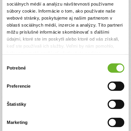
sociálnych médií a analýzu návštevnosti používame
9. feb 2026
súbory cookie. Informácie o tom, ako používate naše
webové stránky, poskytujeme aj našim partnerom v
Emmka od začiatku roka naplno maká, síce bola týždeň chorá, ale
už je všetko v poriadku. Zo srdca každému ďakujeme za pomoc
oblasti sociálnych médií, inzercie a analýzy. Títo partneri
môžu príslušné informácie skombinovať s ďalšími
údajmi, ktoré ste im poskytli alebo ktoré od vás získali,
keď ste používali ich služby. Veľmi by nám pomohlo,
keby sme mohli používať všetky tieto cookies.
Výber
Potrebné
súhlasu
Preferencie
Krok za krokom
8. jan 2026
Štatistiky
Každým dňom to Emmke ide lepšie a lepšie. Denne chce hodiny
chodiť. I keď nie ešte sama, stále smeje oporou, no veľmi ju to
baví. No nového roka sme teda vykročili tou správnou nohou 🥰
Marketing