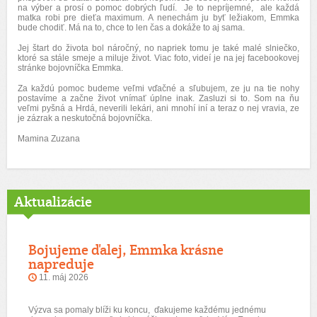
na výber a prosí o pomoc dobrých ľudí. Je to nepríjemné, ale každá
matka robi pre dieťa maximum. A nenechám ju byť ležiakom, Emmka
bude chodiť. Má na to, chce to len čas a dokáže to aj sama.
Jej štart do života bol náročný, no napriek tomu je také malé slniečko,
ktoré sa stále smeje a miluje život. Viac foto, videí je na jej facebookovej
stránke bojovníčka Emmka.
Za každú pomoc budeme veľmi vďačné a sľubujem, ze ju na tie nohy
postavíme a začne život vnímať úplne inak. Zasluzi si to. Som na ňu
veľmi pyšná a Hrdá, neverili lekári, ani mnohí iní a teraz o nej vravia, ze
je zázrak a neskutočná bojovníčka.
Mamina Zuzana
Aktualizácie
Bojujeme ďalej, Emmka krásne
napreduje
11. máj 2026
Výzva sa pomaly blíži ku koncu, ďakujeme každému jednému