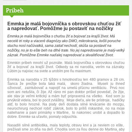
Príbeh
Emmka je malá bojovníčka s obrovskou chuťou žiť
a napredovať. Pomôžme ju postaviť na nožičky
Emmka je malá bojovníčka s chuťou žiť a bojovať za krajší život. Má
necelé tri roky a viaceré diagnózy ako DMO, mikrokrania, kvôli poruche
sluchu nosí načúvatká, sama zatiaľ nechodí, skúša sa postaviť na
nožičky, no je to ešte beh na dlhé trate. No jej napredovanie je malý-veľký
zázrak. Pomôžme Emmke naďalej napredovať a skvalitňovať život.
Emmkin príbeh mnohí už poznáte. Malá bojovníčka s obrovskou chuťou
žiť a bojovať za krajší život. Odkedy sa mi narodila, verím na zázraky.
Ľúbim ju najviac na svete a urobím pre ňu maximum.
Emmka sa narodila v 25 týždni s hmotnosťou len 480 gramov a 28 cm.
Šanca že prežije bola taká malá, skoro žiadna. Museli ju ihneď
oživovať, zaintubovať a napojiť na umelú pľúcnu ventiláciu. Prvú noc
som ani netušila, či žije. Až ráno mi pan doktor prišiel povedať, že žije,
ale stav je veľmi kritický a mám byť pripravená na všetko. Ked som ju
prvýkrát videla, bol to pocit zvláštny. Moje dieťa, ale tie prístroje, hadičky
atď, to bolo hrozné. Na piaty deň dostala silné krvácanie do mozgu,
neurochirurg nechcel robiť zákrok, bolo to príliš riskantné, no na moje
naliehanie a pani primárky v Martine, to nakoniec urobil a dopadlo to
dobre. Emmke sa uľavilo, pomaly odpuchla.
Nasadili silné antibiotika, mala teploty, otravu krvi a ja neviem co ešte,
prežívali sme zo dňa na deň. Chodila som za ňou denne do Martina, aby