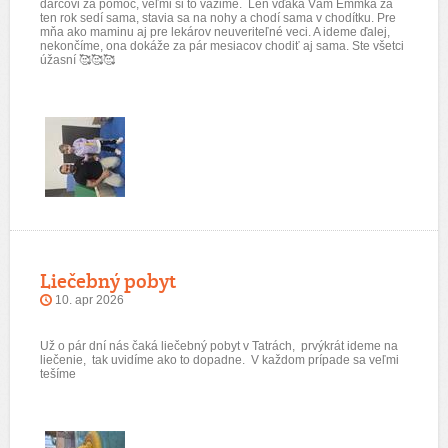
darcovi za pomoc, veľmi si to vážime. Len vďaka Vám Emmka za
ten rok sedí sama, stavia sa na nohy a chodí sama v chodítku. Pre
mňa ako maminu aj pre lekárov neuveriteľné veci. A ideme ďalej,
nekončíme, ona dokáže za pár mesiacov chodiť aj sama. Ste všetci
úžasní 🥰🥰🥰
Liečebný pobyt
10. apr 2026
Už o pár dní nás čaká liečebný pobyt v Tatrách, prvýkrát ideme na
liečenie, tak uvidíme ako to dopadne. V každom prípade sa veľmi
tešíme