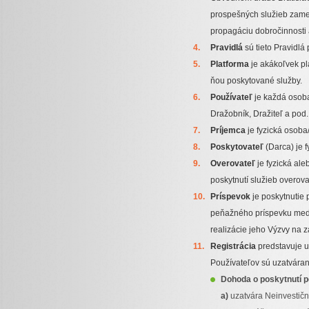
prospešných služieb zame
propagáciu dobročinnosti 
Pravidlá
sú tieto Pravidl
Platforma
je akákoľvek pl
ňou poskytované služby.
Používateľ
je každá osoba
Dražobník, Dražiteľ a pod.
Príjemca
je fyzická osoba/
Poskytovateľ
(Darca) je f
Overovateľ
je fyzická ale
poskytnutí služieb overova
Príspevok
je poskytnutie 
peňažného príspevku medz
realizácie jeho Výzvy na
Registrácia
predstavuje uz
Používateľov sú uzatvára
Dohoda o poskytnutí 
a)
uzatvára Neinvestičn