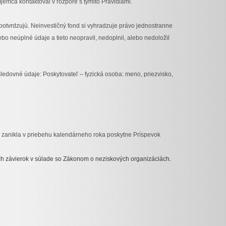
jemca kontaktoval v rozpore s týmito Pravidlami.
 potvrdzujú. Neinvestičný fond si vyhradzuje právo jednostranne
o neúplné údaje a tieto neopravil, nedoplnil, alebo nedoložil
edovné údaje: Poskytovateľ – fyzická osoba: meno, priezvisko,
o zanikla v priebehu kalendárneho roka poskytne Príspevok
ných závierok v súlade so Zákonom o neziskových organizáciách.