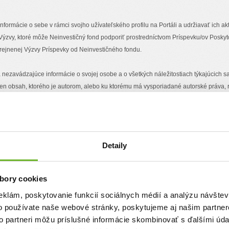
nformácie o sebe v rámci svojho užívateľského profilu na Portáli a udržiavať ich ak
Výzvy, ktoré môže Neinvestičný fond podporiť prostredníctvom Príspevku/ov Poskyt
erejnenej Výzvy Príspevky od Neinvestičného fondu.
a nezavádzajúce informácie o svojej osobe a o všetkých náležitostiach týkajúcich s
len obsah, ktorého je autorom, alebo ku ktorému má vysporiadané autorské práva, r
 všetky informácie o realizácii svojho zámeru za Verejne prospešným účelom, na zv
 Verejne prospešný účel, ktorý definoval vo Výzve;
 o dosiahnutí cieľovej sumy finančných príspevkov, potrebných na realizáciu Výzv
Detaily
 aj počas trvania Výzvy o dôležitých udalostiach a zmenách týkajúcich sa Výzvy, j
u poskytli peňažný príspevok o všetkých zmenách týkajúcich sa jeho Výzvy a to vyt
ace s jeho situáciou uvedenou vo Výzve. Príjemca je povinný všetky tieto novo uv
bory cookies
vé údaje a na požiadanie Neinvestičného fondu predložiť listiny, ktoré tieto údaje
eklám, poskytovanie funkcií sociálnych médií a analýzu návšte
hôd s Príjemcom z dôvodu, že Príjemca uviedol nepresné, nepravdivé alebo neúplné
o používate naše webové stránky, poskytujeme aj našim partner
novenej Neinvestičným fondom;
to partneri môžu príslušné informácie skombinovať s ďalšími údaj
ť originály dokumentov (účtovných dokladov a pod.) preukazujúcich použitie finanč