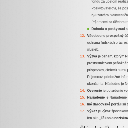
fondu za účelom realiz
Poskytovateľovi, že pos
b)
uzatvára Neinvestičn
Príjemcovi za účelom re
Dohoda o poskytnutí s
Všeobecne prospešný úč
ochrana ľudských práv, oc
služieb.
Výzva
je oznam, ktorým P
prostredníctvom peňažnéh
príspevkov, cieľovú sumu 
Príjemcovi priebežné info
ukončenia. Následne je N
Overenie
je potvrdenie v
Nariadenie
je Nariadenie 
Iné darcovské portáli
sú t
Výkaz
je výkaz špecifikov
len ako „
Zákon o nezisko