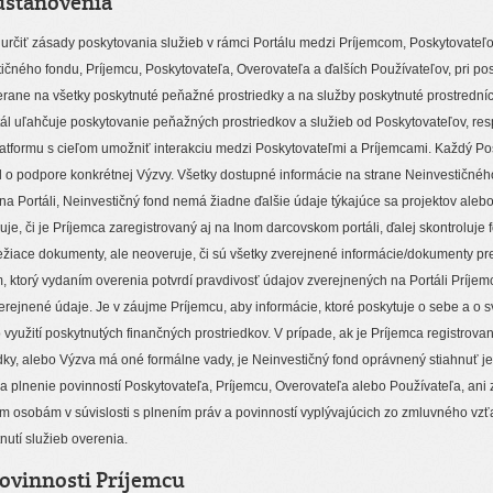
ustanovenia
e určiť zásady poskytovania služieb v rámci Portálu medzi Príjemcom, Poskytovate
ičného fondu, Príjemcu, Poskytovateľa, Overovateľa a ďalších Používateľov, pri pos
erane na všetky poskytnuté peňažné prostriedky a na služby poskytnuté prostredníc
tál uľahčuje poskytovanie peňažných prostriedkov a služieb od Poskytovateľov, res
latformu s cieľom umožniť interakciu medzi Poskytovateľmi a Príjemcami. Každý Po
l o podpore konkrétnej Výzvy. Všetky dostupné informácie na strane Neinvestičné
 Portáli, Neinvestičný fond nemá žiadne ďalšie údaje týkajúce sa projektov alebo
uje, či je Príjemca zaregistrovaný aj na Inom darcovskom portáli, ďalej skontroluje 
ležiace dokumenty, ale neoveruje, či sú všetky zverejnené informácie/dokumenty pr
, ktorý vydaním overenia potvrdí pravdivosť údajov zverejnených na Portáli Príje
verejnené údaje. Je v záujme Príjemcu, aby informácie, ktoré poskytuje o sebe a o
využití poskytnutých finančných prostriedkov. V prípade, ak je Príjemca registrova
dky, alebo Výzva má oné formálne vady, je Neinvestičný fond oprávnený stiahnuť je
za plnenie povinností Poskytovateľa, Príjemcu, Overovateľa alebo Používateľa, an
ím osobám v súvislosti s plnením práv a povinností vyplývajúcich zo zmluvného 
utí služieb overenia.
povinnosti Príjemcu