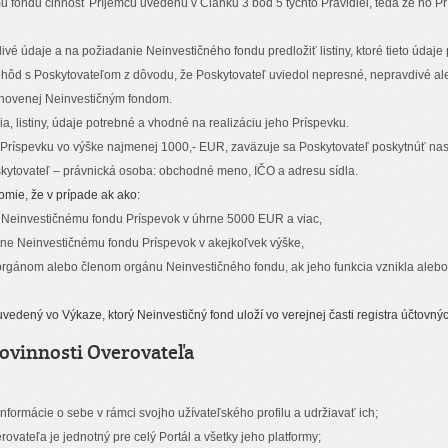
fondu činnosť Príjemcu uvedenú v Článku 3 bod 5 týchto Pravidiel, teda že ho Prí
vé údaje a na požiadanie Neinvestičného fondu predložiť listiny, ktoré tieto údaje
hôd s Poskytovateľom z dôvodu, že Poskytovateľ uviedol nepresné, nepravdivé aleb
anovenej Neinvestičným fondom.
ia, listiny, údaje potrebné a vhodné na realizáciu jeho Príspevku.
Príspevku vo výške najmenej 1000,- EUR, zaväzuje sa Poskytovateľ poskytnúť nasl
kytovateľ – právnická osoba: obchodné meno, IČO a adresu sídla.
omie, že v prípade ak ako:
 Neinvestičnému fondu Príspevok v úhrne 5000 EUR a viac,
ne Neinvestičnému fondu Príspevok v akejkoľvek výške,
e orgánom alebo členom orgánu Neinvestičného fondu, ak jeho funkcia vznikla aleb
uvedený vo Výkaze, ktorý Neinvestičný fond uloží vo verejnej časti registra účtov
povinnosti Overovateľa
nformácie o sebe v rámci svojho užívateľského profilu a udržiavať ich;
rovateľa je jednotný pre celý Portál a všetky jeho platformy;