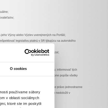
tuálne;
ovateľa/ov;
a jeho Výzvy alebo Výziev uverejnených na Portáli;
ešpektovať legislatívu platnú v SR týkajúcu sa autorského
erejnenie ktorých sa v rámci Výzvy zaviazal;
y;
O cookies
eho osoby a jej Verejne prospešného účelu; informovať tých
vorením tzv. aktualizácie Výzvy, kde podrobne popíše všetky
edené informácie zdokladovať.
 potvrdzujú. Neinvestičný fond si vyhradzuje právo jednostranne
vnosti používame súbory
 údaje a tieto neopravil, nedoplnil alebo nedoložil v
om v oblasti sociálnych
mi, ktoré ste im poskytli
ných prostriedkov získaných cez Portál;