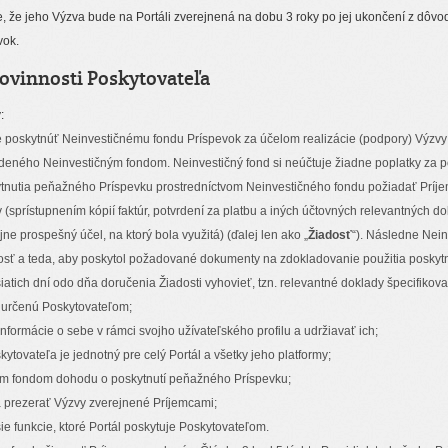
, že jeho Výzva bude na Portáli zverejnená na dobu 3 roky po jej ukončení z dôvo
vok.
povinnosti Poskytovateľa
:
 poskytnúť Neinvestičnému fondu Príspevok za účelom realizácie (podpory) Výzvy 
eného Neinvestičným fondom. Neinvestičný fond si neúčtuje žiadne poplatky za po
ytnutia peňažného Príspevku prostredníctvom Neinvestičného fondu požiadať Príje
(sprístupnením kópií faktúr, potvrdení za platbu a iných účtovných relevantných do
ejne prospešný účel, na ktorý bola využitá) (ďalej len ako „
Žiadosť
“). Následne Nein
osť a teda, aby poskytol požadované dokumenty na zdokladovanie použitia poskytn
siatich dní odo dňa doručenia Žiadosti vyhovieť, tzn. relevantné doklady špecifiko
 určenú Poskytovateľom;
nformácie o sebe v rámci svojho užívateľského profilu a udržiavať ich;
kytovateľa je jednotný pre celý Portál a všetky jeho platformy;
ným fondom dohodu o poskytnutí peňažného Príspevku;
 prezerať Výzvy zverejnené Príjemcami;
ie funkcie, ktoré Portál poskytuje Poskytovateľom.