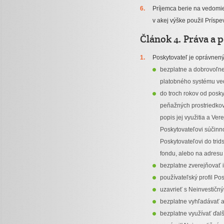
Príjemca berie na vedomie
v akej výške použil Príspe
Článok 4. Práva a 
Poskytovateľ je oprávnený
bezplatne a dobrovoľne
platobného systému ved
do troch rokov od posk
peňažných prostriedkov 
popis jej využitia a Ver
Poskytovateľovi súčinn
Poskytovateľovi do trid
fondu, alebo na adresu
bezplatne zverejňovať i
používateľský profil Pos
uzavrieť s Neinvestič
bezplatne vyhľadávať a
bezplatne využívať ďalš