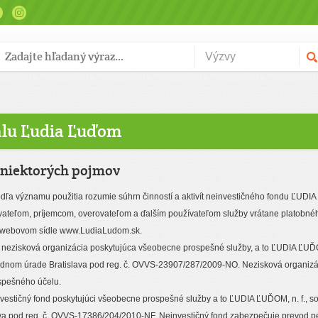
álu Ľudia Ľuďom
e niektorých pojmov
ľa významu použitia rozumie súhrn činností a aktivít neinvestičného fondu ĽUDIA 
vateľom, príjemcom, overovateľom a ďalším používateľom služby vrátane platobné
a webovom sídle www.LudiaLudom.sk.
 nezisková organizácia poskytujúca všeobecne prospešné služby, a to ĽUDIA ĽUĎOM
odnom úrade Bratislava pod reg. č. OVVS-23907/287/2009-NO. Nezisková organizá
spešného účelu.
vestičný fond poskytujúci všeobecne prospešné služby a to ĽUDIA ĽUĎOM, n. f., so
a pod reg. č. OVVS-17386/204/2010-NF. Neinvestičný fond zabezpečuje prevod p