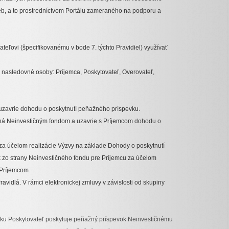
b, a to prostredníctvom Portálu zameraného na podporu a
teľovi (špecifikovanému v bode 7. týchto Pravidiel) využívať
ä nasledovné osoby: Príjemca, Poskytovateľ, Overovateľ,
 a uzavrie dohodu o poskytnutí peňažného príspevku.
dovaná Neinvestičným fondom a uzavrie s Príjemcom dohodu o
za účelom realizácie Výzvy na základe Dohody o poskytnutí
zo strany Neinvestičného fondu pre Príjemcu za účelom
 Príjemcom.
vidlá. V rámci elektronickej zmluvy v závislosti od skupiny
vku Poskytovateľ poskytuje peňažný príspevok Neinvestičnému