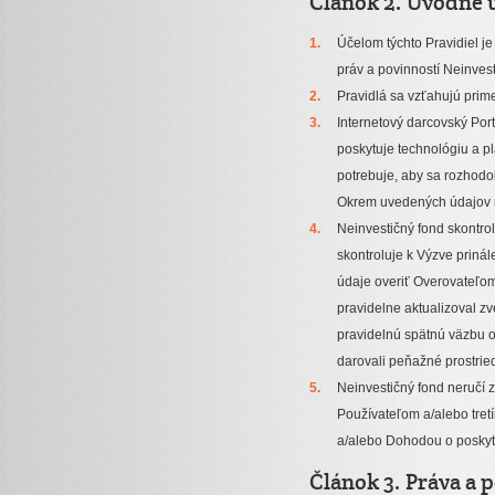
Článok 2. Úvodné 
Účelom týchto Pravidiel j
práv a povinností Neinvest
Pravidlá sa vzťahujú prim
Internetový darcovský Por
poskytuje technológiu a p
potrebuje, aby sa rozhodo
Okrem uvedených údajov na
Neinvestičný fond skontrol
skontroluje k Výzve priná
údaje overiť Overovateľom
pravidelne aktualizoval z
pravidelnú spätnú väzbu o 
darovali peňažné prostrie
Neinvestičný fond neručí 
Používateľom a/alebo tret
a/alebo Dohodou o poskytn
Článok 3. Práva a 