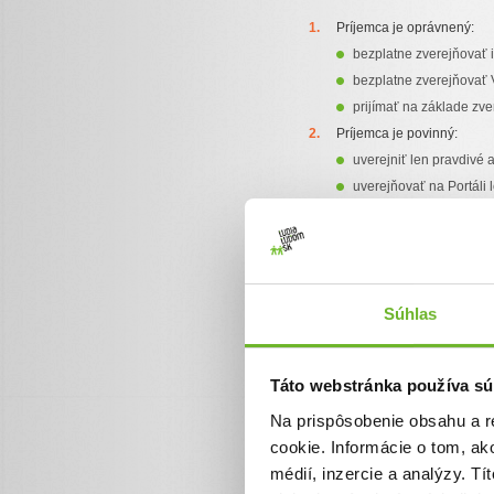
Príjemca je oprávnený:
bezplatne zverejňovať i
bezplatne zverejňovať 
prijímať na základe zv
Príjemca je povinný:
uverejniť len pravdivé 
uverejňovať na Portáli 
práva;
poskytnúť Používateľom
použiť Príspevok len na
informovať Používateľov
Súhlas
informovať Používateľov
Poskytovateľov, ktorý m
zmeny a novinky súvisi
Táto webstránka používa sú
uvádzať presné a pravdi
Na prispôsobenie obsahu a r
odstúpiť od všetkých do
cookie. Informácie o tom, ak
dodatočnej lehote sta
médií, inzercie a analýzy. Tí
aspoň tri roky uchováva