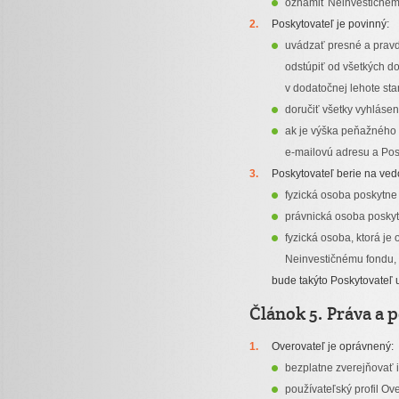
oznámiť Neinvestičnému 
Poskytovateľ je povinný:
uvádzať presné a pravdi
odstúpiť od všetkých do
v dodatočnej lehote st
doručiť všetky vyhlásen
ak je výška peňažného 
e-mailovú adresu a Pos
Poskytovateľ berie na ved
fyzická osoba poskytne
právnická osoba poskyt
fyzická osoba, ktorá j
Neinvestičnému fondu,
bude takýto Poskytovateľ 
Článok 5. Práva a 
Overovateľ je oprávnený:
bezplatne zverejňovať i
používateľský profil Ove