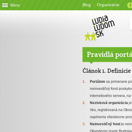
Blog
Organizácie
Menu
Pravidlá port
Článok 1. Definíci
Portálom
sa primerane pod
neinvestičný fond poskyto
internetového servera, n
Nezisková organizácia
je
Ves, registrovaná na Obv
naplnenia všeobecne pro
Neinvestičný fond
je nein
Obvodnom úrade Bratislav