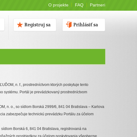
O projekte
FAQ
Partneri
Registruj sa
Prihlásiť sa
ĽUĎOM, n. f., prostredníctvom ktorých poskytuje tento
ho systému. Portál je prevádzkovaný prostredníctvom
, n. o., so sídlom Borská 2999/6, 841 04 Bratislava – Karlova
cia zabezpečuje technickú prevádzku Portálu za účelom
 sídlom Borská 6, 841 04 Bratislava, registrovaná na
eňažných prostriedkov za účelom poskytovania všeobecne