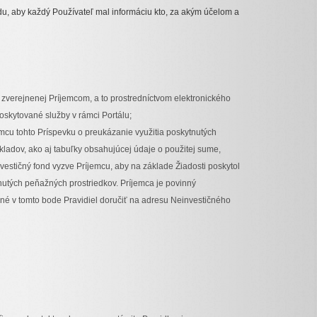
du, aby každý Používateľ mal informáciu kto, za akým účelom a
zverejnenej Príjemcom, a to prostredníctvom elektronického
skytované služby v rámci Portálu;
mcu tohto Príspevku o preukázanie využitia poskytnutých
kladov, ako aj tabuľky obsahujúcej údaje o použitej sume,
vestičný fond vyzve Príjemcu, aby na základe Žiadosti poskytol
utých peňažných prostriedkov. Príjemca je povinný
vané v tomto bode Pravidiel doručiť na adresu Neinvestičného