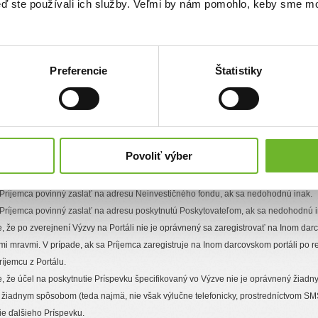
keď ste používali ich služby. Veľmi by nám pomohlo, keby sme mo
íjemcom Príspevku dieťa, Výzvu je oprávnený umiestniť na Portál len zákonný zástu
druhý z rozvedených rodičov dieťaťa s umiestnením takejto Výzvy na Portáli vyjadrí 
 fondu relevantnú listinu, ktorou preukáže Neinvestičnému fondu, že je zákonným 
livosti. Ak rodič vyjadrujúci svoj nesúhlas s Výzvou preukáže, že je zákonným zá
Preferencie
Štatistiky
livosti, Neinvestičný fond dotknutú Výzvu zruší.
teľa, resp. Neinvestičného fondu mu do tridsiatich dní od obdržania jeho Žiadosti (š
6 ods. 1 týchto Pravidiel) predložiť:
ktúry, potvrdenia za platbu a iné účtovne relevantné doklady) preukazujúce vynalo
larovaný vo svojej Výzve;
Povoliť výber
 využitie týchto prostriedkov obsahujúcu nasledovné informácie o každej položke: 
aných prostriedkov a Verejne prospešný účel ich využitia.
 Príjemca povinný zaslať na adresu Neinvestičného fondu, ak sa nedohodnú inak.
 Príjemca povinný zaslať na adresu poskytnutú Poskytovateľom, ak sa nedohodnú i
, že po zverejnení Výzvy na Portáli nie je oprávnený sa zaregistrovať na Inom dar
i mravmi. V prípade, ak sa Príjemca zaregistruje na Inom darcovskom portáli po reg
íjemcu z Portálu.
, že účel na poskytnutie Príspevku špecifikovaný vo Výzve nie je oprávnený žiad
 žiadnym spôsobom (teda najmä, nie však výlučne telefonicky, prostredníctvom SMS 
e ďalšieho Príspevku.