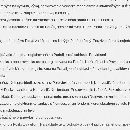
raných na výskum, vývoj, poskytovanie vedecko-technických a informačných služie
a darcovstva v záujme internetovej komunity.
á poskytovania služieb internetového darcovského portálu ĽudiaĽudom.sk
atforma nachádzajúca sa na Portáli, prostredníctvom ktorej Portál umožňuje Používa
, ktorá používa Portál za účelom, na ktorý je Portál určený. Používateľom sú najm
právnická osoba, registrovaná na Portáli, ktorá súhlasí s Pravidlami.
yzická alebo právnická osoba, registrovaná na Portáli, ktorá súhlasí s Pravidlami
bo právnická osoba, registrovaná na Portáli, ktorá súhlasí s Pravidlami , je vali
nia.
peňažných prostriedkov zo strany Poskytovateľa v prospech Neinvestičného fondu 
i Poskytovateľom a Neinvestičným fondom. Príspevkom je tiež peňažný príspevok 
 základe Dohody o poskytnutí peňažného príspevku medzi Neinvestičným fondom a
atvorenie elektronickej zmluvy s Neinvestičným fondom, ktorej obsahom sú tieto Pra
né nasledujúce zmluvy:
peňažného príspevku
je dohodou, ktorú
ý fond s Poskytovateľom. Na základe tejto Dohody o poskytnutí peňažného príspe