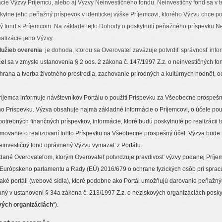
ácie Výzvy Príjemcu, alebo aj Výzvy Neinvestičného fondu. Neinvestičný fond sa v
kytne jeho peňažný príspevok v identickej výške Príjemcovi, ktorého Výzvu chce po
ý fond s Príjemcom. Na základe tejto Dohody o poskytnutí peňažného príspevku Ne
alizácie jeho Výzvy.
lužieb overenia
je dohoda, ktorou sa Overovateľ zaväzuje potvrdiť správnosť info
el
sa v zmysle ustanovenia § 2 ods. 2 zákona č. 147/1997 Z.z. o neinvestičných f
hrana a tvorba životného prostredia, zachovanie prírodných a kultúrnych hodnôt, o
ríjemca informuje návštevníkov Portálu o použití Príspevku za Všeobecne prospeš
o Príspevku. Výzva obsahuje najmä základné informácie o Príjemcovi, o účele pou
potrebných finančných príspevkov, informácie, ktoré budú poskytnuté po realizácii 
rmovanie o realizovaní tohto Príspevku na Všeobecne prospešný účel. Výzva bude n
einvestičný fond oprávnený Výzvu vymazať z Portálu.
ydané Overovateľom, ktorým Overovateľ potvrdzuje pravdivosť výzvy podanej Príj
Európskeho parlamentu a Rady (EÚ) 2016/679 o ochrane fyzických osôb pri sprac
aké portáli (webové sídla), ktoré podobne ako Portál umožňujú darovanie peňažný
aný v ustanovení § 34a zákona č. 213/1997 Z.z. o neziskových organizáciách posk
vých organizáciách
“).