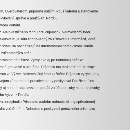
ľom, Overovateľom, prípadne ďalšími Používateľmi a stanovenie
kytovaní, správe a používaní Portálu.
tvom Portálu.
p. Neinvestičného fondu pre Príjemcov. Neinvestičný fond
skytovateľ je sám zodpovedný za získavanie informácií, ktoré
ho fondu sa nachádzajú na internetovom darcovskom Portáli.
 zúčastnených strán.
formálne náležitosti Výzvy ako aj po formálnej stránke
esné, pravdivé a aktuálne. Príjemca má možnosť dať si svoje
mcom vo Výzve. Neinvestičný fond každého Príjemcu vyzýva, aby
 svojom zámere, boli pravdivé a aby poskytoval Používateľom
ný aj na Inom darcovskom portáli za účelom, aby mu tretie osoby
ho Výzvu z Portálu.
i za poskytnutie Príspevku a/alebo náhradu škody spôsobenej
vzťahu založeného Dohodou o poskytnutí peňažného príspevku