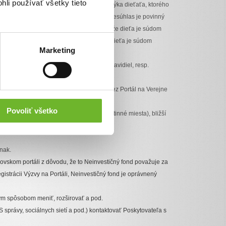
hli používať všetky tieto
pca dieťaťa. V prípade, ak sa Príspevok týka dieťaťa, ktorého
svoj nesúhlas, tak rodič vyjadrujúci svoj nesúhlas je povinný
zástupcom dotknutého dieťaťa, ako aj to, že dieťa je súdom
stupcom dotknutého dieťaťa a súčasne, že dieťa je súdom
Marketing
pecifikovanej v článku 4 ods. 1 týchto Pravidiel, resp.
ženie finančných prostriedkov získaných cez Portál na Verejne
Povoliť všetko
suma (v eurách, zaokrúhlená na dve desatinné miesta), bližší
nak.
covskom portáli z dôvodu, že to Neinvestičný fond považuje za
istrácii Výzvy na Portáli, Neinvestičný fond je oprávnený
nym spôsobom meniť, rozširovať a pod.
správy, sociálnych sietí a pod.) kontaktovať Poskytovateľa s