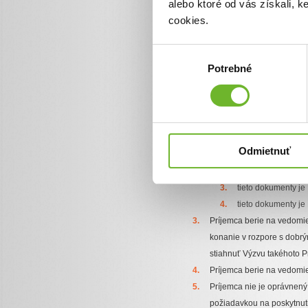
alebo ktoré od vás získali, 
v prípade, ak má byť pr
cookies.
rodičia sú rozvedení a 
doručiť Neinvestičnému
Výber
zverené do jeho starost
Potrebné
súhlasu
zverené do jeho starost
na požiadanie Poskytova
špecifikovanej v článku 
kópie dokladov (fa
prospešný účel dek
Odmietnuť
tabuľku popisujúcu
popis využitia získ
tieto dokumenty je
tieto dokumenty je
Príjemca berie na vedomie
konanie v rozpore s dobrým
stiahnuť Výzvu takéhoto Pr
Príjemca berie na vedomie
Príjemca nie je oprávnený
požiadavkou na poskytnuti