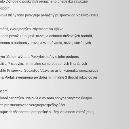
 tejto Dohode o poskytnutí peňažného príspevku zaväzuje
dporiť.
investičný fond poskytuje peňažný príspevok od Poskytovateľa
rmácií, zverejnených Príjemcom vo Výzve.
ondoch považuje najmä: rozvoj a ochrana duševných hodnôt,
chrana a podpora zdravia a vzdelávania, rozvoj sociálnych
ným účelom a žiada Poskytovateľov o jeho podporu
žitia Príspevku, minimálnu sumu potrebných finančných
tohto Príspevku. Súčasťou Výzvy sú aj funkcionality umožňujúce
a Portáli zverejnená po dobu minimálne 3 (troch) rokov od jej
emcom.
úvaní osobných údajov a o voľnom pohybe takýchto údajov.
ch prostriedkov na verejnoprospešný účel.
ytujúcich všeobecne prospešné služby v platnom znení (ďalej