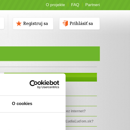
O projekte
FAQ
Partneri
Registruj sa
Prihlásiť sa
OTÁZKY
Čo je ĽudiaĽuďom.sk?
Pre koho je určený tento portál?
O cookies
Skutočne ľudia dávajú peniaze cez internet?
Je bezpečné dávať peniaze cez ĽudiaĽuďom.sk?