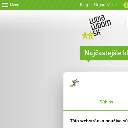
Blog
Organizácie
Menu
Najčastejšie 
Chcem
O projekte
darovať
Súhlas
Čo je Ľu
Táto webstránka používa sú