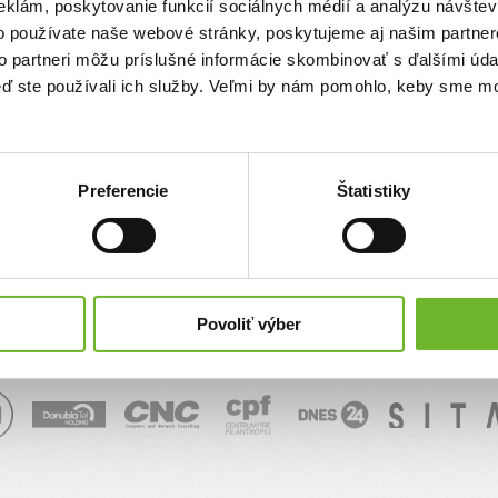
eklám, poskytovanie funkcií sociálnych médií a analýzu návšte
o používate naše webové stránky, poskytujeme aj našim partner
Je to internetový portál, ktorý umožňuje
to partneri môžu príslušné informácie skombinovať s ďalšími údaj
ľuďom v núdzi, neziskovým organizáciám,
záujmovým i cirkevným združeniam, školám
keď ste používali ich služby. Veľmi by nám pomohlo, keby sme mo
či samosprávam jednoducho si
zaregistrovať výzvu na svoju podporu.
Darcovia môžu výzvy podporiť priamo na
portáli a to cez internetbanking alebo zo
svojej platobnej karty. Celý proces prebieha
Preferencie
Štatistiky
na webe a je pod kontrolou verejnosti.
Darcovstvo cez ĽudiaĽuďom.sk je nielen
transparentné, ale aj adresné.
Všetky
služby na portáli sú navyše zadarmo.
Povoliť výber