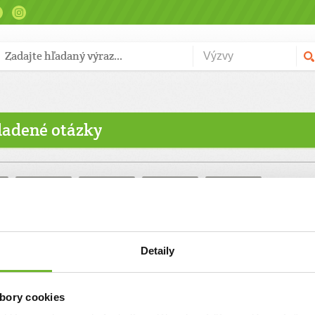
kladené otázky
Potrebujem
Ako to celé
Overovatelia
Blogy
pomoc
funguje
Detaily
diaĽuďom.sk?
bory cookies