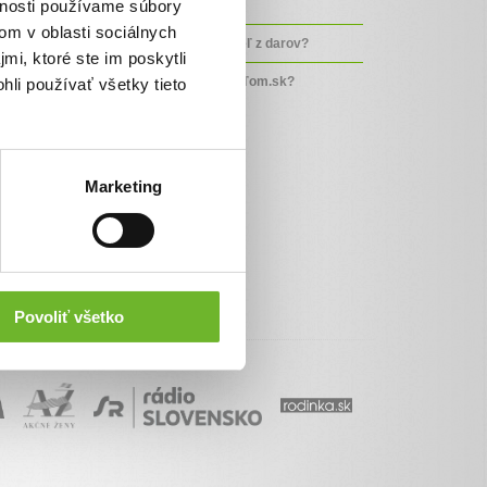
vnosti používame súbory
Kto a prečo založil tento portál?
om v oblasti sociálnych
Koľko si strháva prevádzkovateľ z darov?
mi, ktoré ste im poskytli
Kto sú partneri portálu ĽudiaĽuďom.sk?
hli používať všetky tieto
Marketing
Povoliť všetko