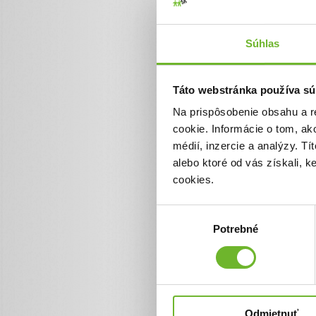
ovplyvňuje skleróza multipl
zdravotné problémy, s ktorý
bojuje. Hoci má nárok na kú
doplatok za pobyt je nad jej
Súhlas
Pomôžme pani Dane absolvo
ktorý pre ňu nepredstavuje 
zmierniť zdravotné ťažkosti a
Táto webstránka používa sú
života.
Na prispôsobenie obsahu a r
0€
cookie. Informácie o tom, ak
médií, inzercie a analýzy. Tí
Chcem vedieť viac
alebo ktoré od vás získali, 
cookies.
Výber
Potrebné
súhlasu
Pomôžme Alexko
Odmietnuť