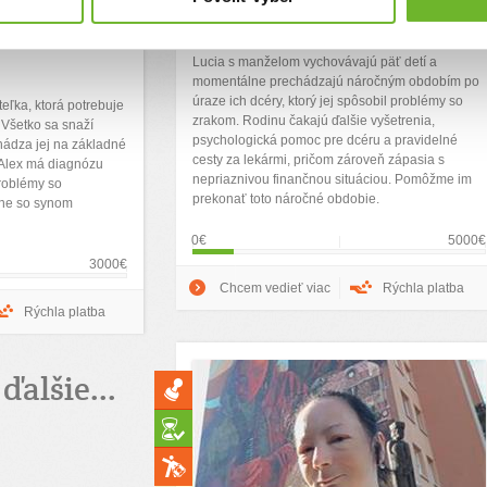
om a
obdobie po úraze dcéry
ezpečiť
Lucia s manželom vychovávajú päť detí a
momentálne prechádzajú náročným obdobím po
úraze ich dcéry, ktorý jej spôsobil problémy so
eľka, ktorá potrebuje
zrakom. Rodinu čakajú ďalšie vyšetrenia,
 Všetko sa snaží
psychologická pomoc pre dcéru a pravidelné
ádza jej na základné
cesty za lekármi, pričom zároveň zápasia s
 Alex má diagnózu
nepriaznivou finančnou situáciou. Pomôžme im
problémy so
prekonať toto náročné obdobie.
ne so synom
0€
5000€
3000€
Chcem vedieť viac
Rýchla platba
Rýchla platba
ďalšie...