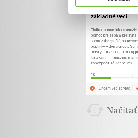
detským autizm
jeho mamine zab
základné veci
Zlatica je mamička samoživit
pomoc pre seba a pre syna.
sama zabezpečiť, no nevych
poplatky v domácnosti. Syn
detský autizmus, no má aj 
správaním. Pomôžme mami
zabezpečiť základné veci.
0€
Chcem vedieť viac
Načítať 