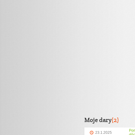
Moje dary
(2)
Pom
23.1.2025
dôc