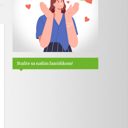
Staňte sa naším fanúšikom!