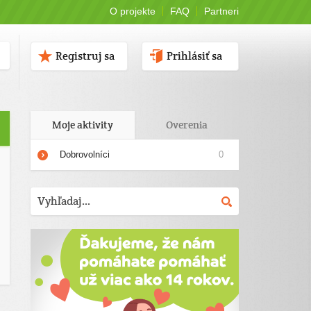
O projekte
FAQ
Partneri
Registruj sa
Prihlásiť sa
Moje aktivity
Overenia
Dobrovolníci
0