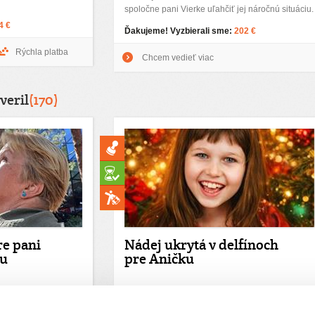
spoločne pani Vierke uľahčiť jej náročnú situáciu.
4 €
Ďakujeme! Vyzbierali sme:
202 €
Rýchla platba
Chcem vedieť viac
veril
(170)
re pani
Nádej ukrytá v delfínoch
ou
pre Aničku
Anička je len 9-ročné dievčatko, no už od malička
zvádza ťažký boj s epilepsiou a detským
život výrazne