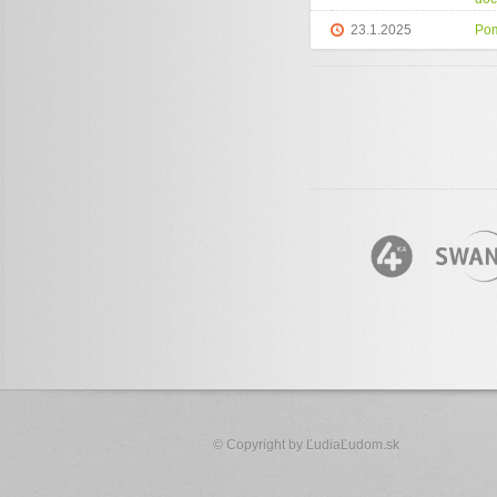
23.1.2025
Po
© Copyright by
ĽudiaĽudom.sk