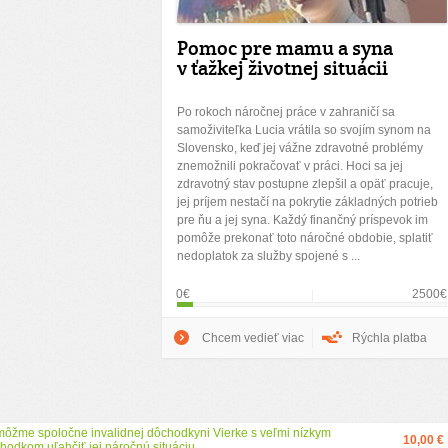
Pomoc pre mamu a syna
v ťažkej životnej situácii
Po rokoch náročnej práce v zahraničí sa
samoživiteľka Lucia vrátila so svojím synom na
Slovensko, keď jej vážne zdravotné problémy
znemožnili pokračovať v práci. Hoci sa jej
zdravotný stav postupne zlepšil a opäť pracuje,
jej príjem nestačí na pokrytie základných potrieb
pre ňu a jej syna. Každý finančný príspevok im
pomôže prekonať toto náročné obdobie, splatiť
nedoplatok za služby spojené s ...
0€
2500€
Chcem vedieť viac
Rýchla platba
ôžme spoločne invalidnej dôchodkyni Vierke s veľmi nízkym
10,00 €
hodkom uľahčiť jej náročnú situáciu