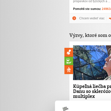
príspevkov od fyzických a ...
Pomohli ste sumou:
24963
Chcem vedieť viac
Výzvy, ktoré som o
Kúpeľná liečba p
Danu so skleróz
multiplex
Pani Dana má 51 rokov. Jej 