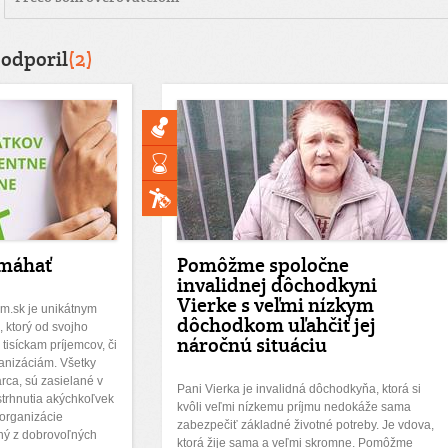
podporil
(2)
máhať
Pomôžme spoločne
invalidnej dôchodkyni
Vierke s veľmi nízkym
m.sk je unikátnym
dôchodkom uľahčiť jej
, ktorý od svojho
náročnú situáciu
tisíckam príjemcov, či
anizáciám. Všetky
arca, sú zasielané v
Pani Vierka je invalidná dôchodkyňa, ktorá si
strhnutia akýchkoľvek
kvôli veľmi nízkemu príjmu nedokáže sama
 organizácie
zabezpečiť základné životné potreby. Je vdova,
ný z dobrovoľných
ktorá žije sama a veľmi skromne. Pomôžme