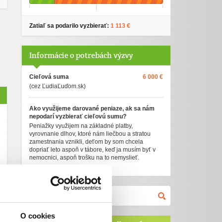
Zatiaľ sa podarilo vyzbierať:
1 113 €
Informácie o potrebách výzvy
Cieľová suma
6 000 €
(cez ĽudiaĽuďom.sk)
Ako využijeme darované peniaze, ak sa nám
nepodarí vyzbierať cieľovú sumu?
Peniažky využijem na základné platby,
vyrovnanie dlhov, ktoré nám liečbou a stratou
zamestnania vznikli, deťom by som chcela
dopriať leto aspoň v tábore, keď ja musím byť v
nemocnici, aspoň trošku na to nemyslieť.
O cookies