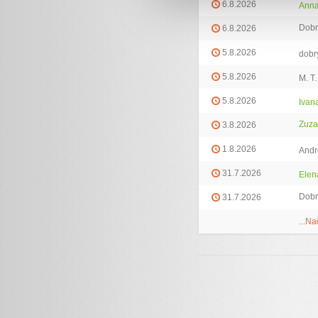
6.8.2026
Anna
Dobr
6.8.2026
5.8.2026
dobr
5.8.2026
M. T.
5.8.2026
Ivan
Zuza
3.8.2026
1.8.2026
Andr
31.7.2026
Elen
Dobr
31.7.2026
...Na