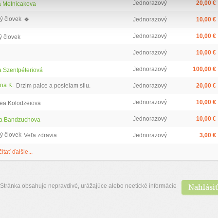
Jednorazový
20,00 €
 Melnicakova
ý človek
🍀
Jednorazový
10,00 €
Jednorazový
10,00 €
ý človek
Jednorazový
10,00 €
Jednorazový
100,00 €
a Szentpéteriová
na K.
Drzim palce a posielam silu.
Jednorazový
20,00 €
Jednorazový
10,00 €
ea Kolodzeiova
Jednorazový
10,00 €
a Bandzuchova
ý človek
Veľa zdravia
Jednorazový
3,00 €
čítať ďalšie...
Nahlásiť
Stránka obsahuje nepravdivé, urážajúce alebo neetické informácie