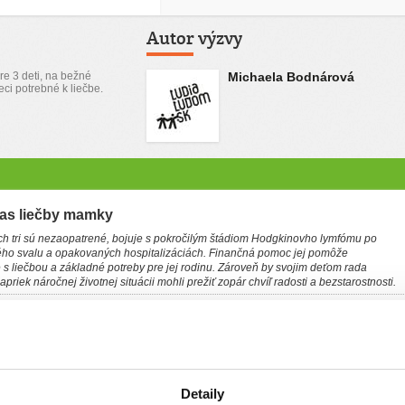
Autor výzvy
re 3 deti, na bežné
Michaela Bodnárová
eci potrebné k liečbe.
as liečby mamky
ých tri sú nezaopatrené, bojuje s pokročilým štádiom Hodgkinovho lymfómu po
ho svalu a opakovaných hospitalizáciách. Finančná pomoc jej pomôže
s liečbou a základné potreby pre jej rodinu. Zároveň by svojim deťom rada
napriek náročnej životnej situácii mohli prežiť zopár chvíľ radosti a bezstarostnosti.
 z toho 3 sú ešte nezaopatrené. Celý život som nebola chorá. Až vo februári 2025,
vedela nadýchnuť. Zobrali ma do VUSCH, kde mi zistili zápal srdcového svalu.
 jiske, kde ma museli oživovať a zaviedli mi kardiostimulátor. Myslela som, že je
ým žiť. No pravda bola iná. Po kopec vyšetreniach mi diagnostikovali Hodgkinov
 ktorá sa zdala úspešná do januára tohto roku.
eď na kontrolnom petct sa ukázalo, že lymfóm prešiel do 4. štádia a je rozvetvený.
Detaily
ocnici ako doma. Deťom chýba mama a aj moje financie, o ktoré rodina prišla.