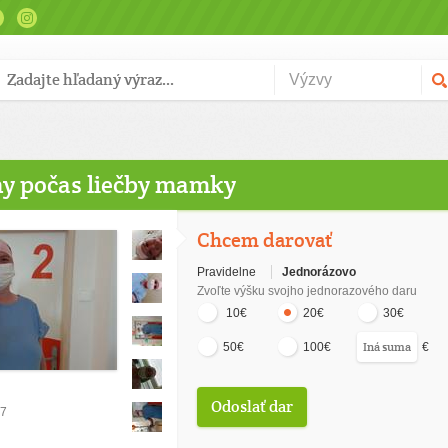
ny počas liečby mamky
Chcem darovať
Pravidelne
Jednorázovo
Zvoľte výšku svojho jednorazového daru
10€
20€
30€
€
50€
100€
27