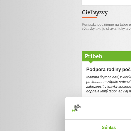
Cieľ výzvy
Peniažky použijeme na tábor p
výdavky ako je strava, lieky a v
Príbeh
Podpora rodiny poč
Mamina štyroch detí, z ktor
prekonanom zápale srdcové
zabezpečiť výdavky spojené 
dopriala letný tábor, aby aj 
Dobrý deň, som mama 4 detí,
som sa jednu noc odrazu ne
Celý február som odležala na
tomu koniec a naučím sa s t
lymfóm. Nasadili mi liečbu,
Ale úder prišiel v marci, k
Súhlas
Momentálne som viac v nem