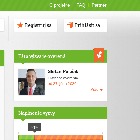
O projekte
FAQ
Partneri
Registruj sa
Prihlásiť sa
Táto výzva je overená
Štefan Polačik
Platnosť overenia
od 27. júna 2026
Viac
Naplnenie výzvy
19
%