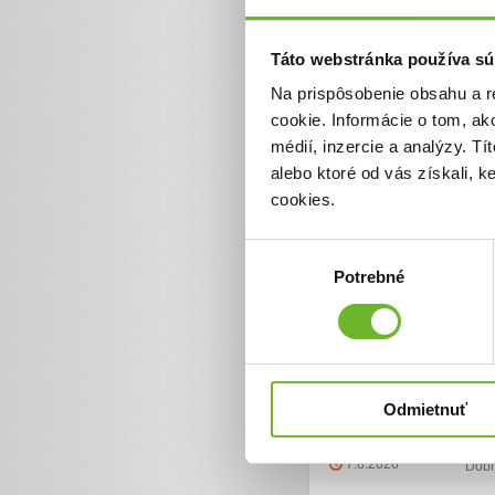
Poberám invalidný dôchodok 
obraciame každé jedno euro
rada, ak by som im vedela 
jedna hospitalizácia je ná
Táto webstránka používa sú
pomohlo začať znovu jesť a 
Na prispôsobenie obsahu a r
Je ťažké písať tieto riadk
Prosím, aby moje deti nepoc
cookie. Informácie o tom, ak
pre ne bola čo najdlhšie. T
médií, inzercie a analýzy. Tí
alebo ktoré od vás získali, 
cookies.
Ďalšie informácie
Výber
Potrebné
súhlasu
Zoznam darov (52
Odmietnuť
Dátum darovania
Dar
7.8.2026
Dobr