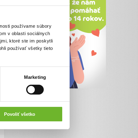
vnosti používame súbory
om v oblasti sociálnych
mi, ktoré ste im poskytli
hli používať všetky tieto
Marketing
Povoliť všetko