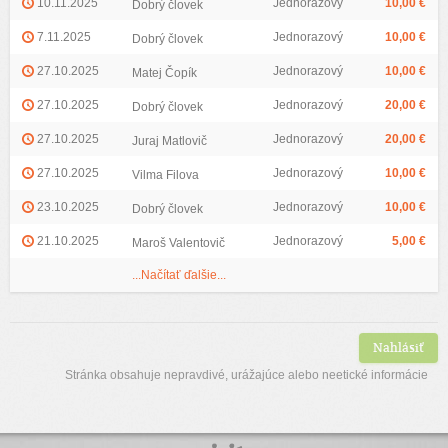
10.11.2025
Jednorazový
10,00 €
Dobrý človek
7.11.2025
Jednorazový
10,00 €
Dobrý človek
27.10.2025
Jednorazový
10,00 €
Matej Čopík
27.10.2025
Jednorazový
20,00 €
Dobrý človek
27.10.2025
Jednorazový
20,00 €
Juraj Matlovič
27.10.2025
Jednorazový
10,00 €
Vilma Filova
23.10.2025
Jednorazový
10,00 €
Dobrý človek
21.10.2025
Jednorazový
5,00 €
Maroš Valentovič
...Načítať ďalšie...
Nahlásiť
Stránka obsahuje nepravdivé, urážajúce alebo neetické informácie