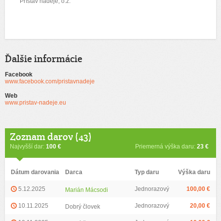
Prístav nádeje, o.z.
Ďalšie informácie
Facebook
www.facebook.com/pristavnadeje
Web
www.pristav-nadeje.eu
Zoznam darov (43)
Najvyšší dar:
100 €
Priemerná výška daru:
23 €
Dátum darovania
Darca
Typ daru
Výška daru
5.12.2025
Jednorazový
100,00 €
Marián Mácsodi
10.11.2025
Jednorazový
20,00 €
Dobrý človek