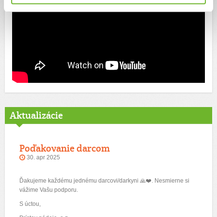
Aktualizácie
Poďakovanie darcom
30. apr 2025
Ďakujeme každému jednému darcovi/darkyni 🙏❤️. Nesmierne si
vážime Vašu podporu.
S úctou,