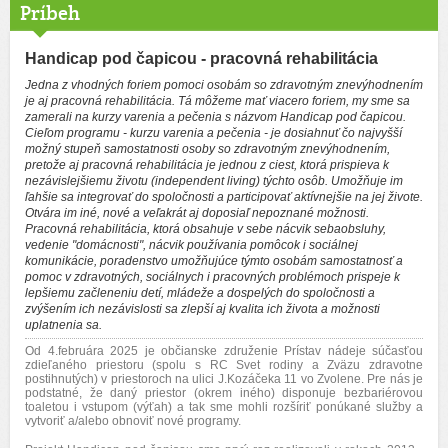
Príbeh
Handicap pod čapicou - pracovná rehabilitácia
Jedna z vhod­ných foriem pomoci osobám so zdravotným znevýhodnením
je aj pracovná rehabilitácia. Tá môžeme mať viacero foriem, my sme sa
zamerali na kurzy varenia a pečenia s názvom Handicap pod čapicou.
Cieľom programu - kurzu varenia a pečenia - je dosiahnuť čo najvyšší
možný stupeň samostatnosti osoby so zdravotným znevýhodnením,
pretože aj pracovná rehabilitácia je jednou z ciest, ktorá prispieva k
nezávislejšiemu životu (independent living) týchto osôb. Umožňuje im
ľahšie sa integrovať do spoločnosti a participovať aktívnejšie na jej živote.
Otvára im iné, nové a veľakrát aj doposiaľ nepoznané možnosti.
Pracovná rehabilitácia, ktorá obsahuje v sebe nácvik sebaobsluhy,
vedenie "domácnosti", nácvik používania pomôcok i sociálnej
komunikácie, poradenstvo umožňujúce týmto osobám samostatnosť a
pomoc v zdravotných, sociálnych i pracovných problémoch prispeje k
lepšiemu začleneniu detí, mládeže a dospelých do spoločnosti a
zvýšením ich nezávislosti sa zlepší aj kvalita ich života a možnosti
uplatnenia sa.
Od 4.februára 2025 je občianske združenie Prístav nádeje súčasťou
zdieľaného priestoru (spolu s RC Svet rodiny a Zväzu zdravotne
postihnutých) v priestoroch na ulici J.Kozáčeka 11 vo Zvolene. Pre nás je
podstatné, že daný priestor (okrem iného) disponuje bezbariérovou
toaletou i vstupom (výťah) a tak sme mohli rozšíriť ponúkané služby a
vytvoriť a/alebo obnoviť nové programy.