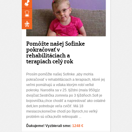
Pomôžte našej Sofinke
pokračovať v
rehabilitáciach a
terapiach celý rok
Prosím pomôžte našej Sofinke ,aby mohla
pokračovať v rehabilitáciach a terapiach, ktoré jej
veľmi pomáhajú a vďaka ktorým robí veľké
pokroky. Narodila sa v 25. týždni (mala 950g)z
dvojčiat.Sestrička zomrela po 3 týždňoch.Sofi je
bojovníčka,chce chodiť a napredovať ako ostatné
deti,len potrebuje veľa cvičiť. Má 18
mesiacov,konečne chodí po štyroch,no veľký
problém sú očka,kvôli retinopatii ...
Ďakujeme! Vyzbierali sme:
1248 €