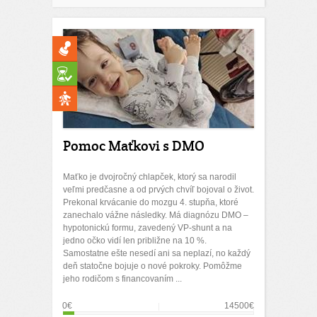
Pomoc Maťkovi s DMO
Maťko je dvojročný chlapček, ktorý sa narodil
veľmi predčasne a od prvých chvíľ bojoval o život.
Prekonal krvácanie do mozgu 4. stupňa, ktoré
zanechalo vážne následky. Má diagnózu DMO –
hypotonickú formu, zavedený VP-shunt a na
jedno očko vidí len približne na 10 %.
Samostatne ešte nesedí ani sa neplazí, no každý
deň statočne bojuje o nové pokroky. Pomôžme
jeho rodičom s financovaním ...
0€
14500€