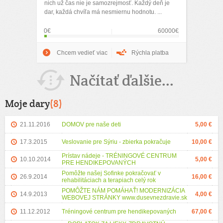
nich už čas nie je samozrejmosť. Každý deň je
dar, každá chvíľa má nesmiernu hodnotu. ...
0€
60000€
Chcem vedieť viac
Rýchla platba
Načítať ďalšie...
Moje dary
(8)
21.11.2016
DOMOV pre naše deti
5,00 €
17.3.2015
Veslovanie pre Sýriu - zbierka pokračuje
10,00 €
Prístav nádeje - TRÉNINGOVÉ CENTRUM
10.10.2014
5,00 €
PRE HENDIKEPOVANÝCH
Pomôžte našej Sofinke pokračovať v
26.9.2014
16,00 €
rehabilitáciach a terapiach celý rok
POMÔŽTE NÁM POMÁHAŤ! MODERNIZÁCIA
14.9.2013
4,00 €
WEBOVEJ STRÁNKY www.dusevnezdravie.sk
11.12.2012
Tréningové centrum pre hendikepovaných
67,00 €