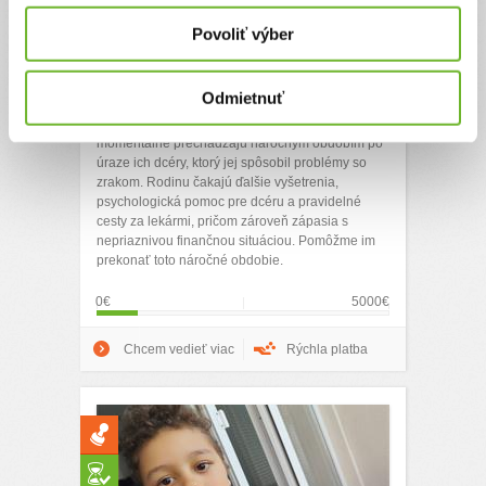
Pomôžme rodine
Povoliť výber
zvládnuť náročné
obdobie po úraze dcéry
Odmietnuť
Lucia s manželom vychovávajú päť detí a
momentálne prechádzajú náročným obdobím po
úraze ich dcéry, ktorý jej spôsobil problémy so
zrakom. Rodinu čakajú ďalšie vyšetrenia,
psychologická pomoc pre dcéru a pravidelné
cesty za lekármi, pričom zároveň zápasia s
nepriaznivou finančnou situáciou. Pomôžme im
prekonať toto náročné obdobie.
0€
5000€
Chcem vedieť viac
Rýchla platba