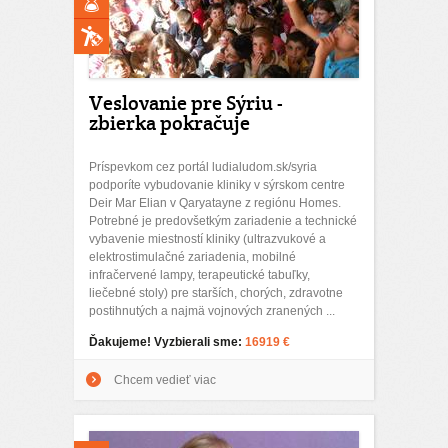
Veslovanie pre Sýriu -
zbierka pokračuje
Príspevkom cez portál ludialudom.sk/syria
podporíte vybudovanie kliniky v sýrskom centre
Deir Mar Elian v Qaryatayne z regiónu Homes.
Potrebné je predovšetkým zariadenie a technické
vybavenie miestností kliniky (ultrazvukové a
elektrostimulačné zariadenia, mobilné
infračervené lampy, terapeutické tabuľky,
liečebné stoly) pre starších, chorých, zdravotne
postihnutých a najmä vojnových zranených ...
Ďakujeme! Vyzbierali sme:
16919 €
Chcem vedieť viac