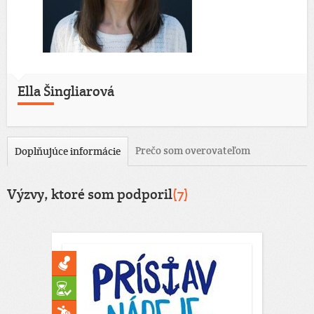
Ella Šingliarová
Prečo som overovateľom
Doplňujúce informácie
Výzvy, ktoré som podporil
(7)