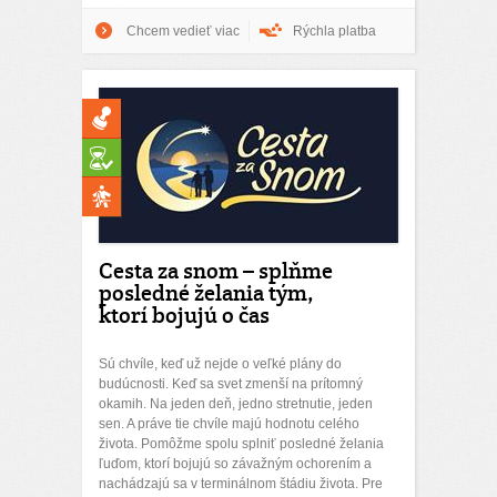
Chcem vedieť viac
Rýchla platba
Cesta za snom – splňme
posledné želania tým,
ktorí bojujú o čas
Sú chvíle, keď už nejde o veľké plány do
budúcnosti. Keď sa svet zmenší na prítomný
okamih. Na jeden deň, jedno stretnutie, jeden
sen. A práve tie chvíle majú hodnotu celého
života. Pomôžme spolu splniť posledné želania
ľuďom, ktorí bojujú so závažným ochorením a
nachádzajú sa v terminálnom štádiu života. Pre