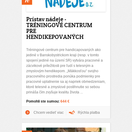
Prístav nádeje -
TRÉNINGOVÉ CENTRUM
PRE
HENDIKEPOVANÝCH
Tréningové centrum pre handicapovaných ako
jediné v Banskobystrickom kraji (resp. v tomto
spojení jediné na území SR) vytvára pracovné a
zácvikové príležitosti pre ľudí s telesným a
zmyslovým hendikepom. „Mäkkosťou“ svojho
pracovného prostredia ponúka podmienky pre
pracovné uplatnenie sa aj napriek obmedzeniam,
ktoré telesné a zmyslové postihnutie so sebou
prináša čím zvyšuje kvalitu života ...
Pomohli ste sumou:
644 €
Chcem vedieť viac
Rýchla platba