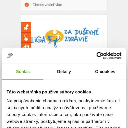
Chcem vedieť viac
POMÔŽTE NÁM
POMÁHAŤ!
Súhlas
Detaily
O cookies
MODERNIZÁCIA
WEBOVEJ STRÁNKY
www.dusevnezdravie.sk
Táto webstránka používa súbory cookies
Na prispôsobenie obsahu a reklám, poskytovanie funkcií
Psychické problémy sa môžu dotýkať každého z
sociálnych médií a analýzu návštevnosti používame
nás. Finančná neistota, nezamestnanosť,
problémy v osobnom živote a neistá budúcnosť
súbory cookie. Informácie o tom, ako používate naše
môžu mať negatívny vplyv na naše duševné
webové stránky, poskytujeme aj našim partnerom v
zdravie. Dajme šancu všetkým ľuďom, ktorí majú
skúsenosť s duševnou poruchou a potrebujú