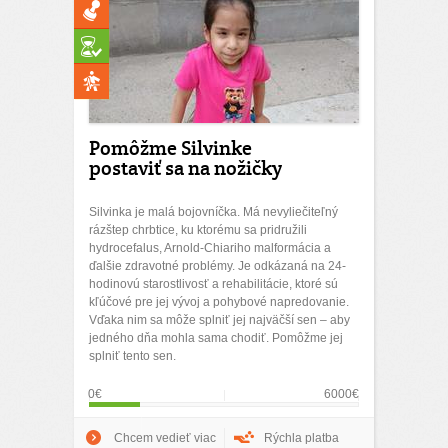
Pomôžme Silvinke
postaviť sa na nožičky
Silvinka je malá bojovníčka. Má nevyliečiteľný
rázštep chrbtice, ku ktorému sa pridružili
hydrocefalus, Arnold-Chiariho malformácia a
ďalšie zdravotné problémy. Je odkázaná na 24-
hodinovú starostlivosť a rehabilitácie, ktoré sú
kľúčové pre jej vývoj a pohybové napredovanie.
Vďaka nim sa môže splniť jej najväčší sen – aby
jedného dňa mohla sama chodiť. Pomôžme jej
splniť tento sen.
0€
6000€
Chcem vedieť viac
Rýchla platba