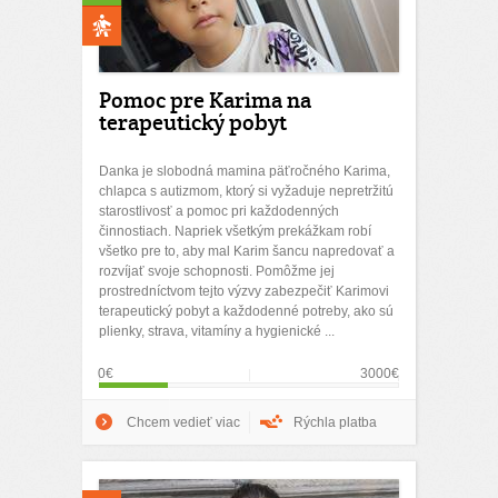
Pomoc pre Karima na
terapeutický pobyt
Danka je slobodná mamina päťročného Karima,
chlapca s autizmom, ktorý si vyžaduje nepretržitú
starostlivosť a pomoc pri každodenných
činnostiach. Napriek všetkým prekážkam robí
všetko pre to, aby mal Karim šancu napredovať a
rozvíjať svoje schopnosti. Pomôžme jej
prostredníctvom tejto výzvy zabezpečiť Karimovi
terapeutický pobyt a každodenné potreby, ako sú
plienky, strava, vitamíny a hygienické ...
0€
3000€
Chcem vedieť viac
Rýchla platba