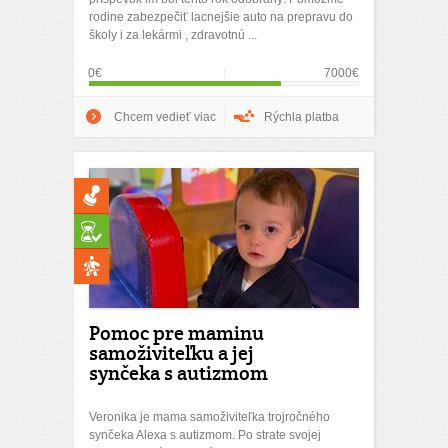
rodine zabezpečiť lacnejšie auto na prepravu do
školy i za lekármi , zdravotnú ...
0€
7000€
Chcem vedieť viac
Rýchla platba
Pomoc pre maminu
samoživiteľku a jej
synčeka s autizmom
Veronika je mama samoživiteľka trojročného
synčeka Alexa s autizmom. Po strate svojej