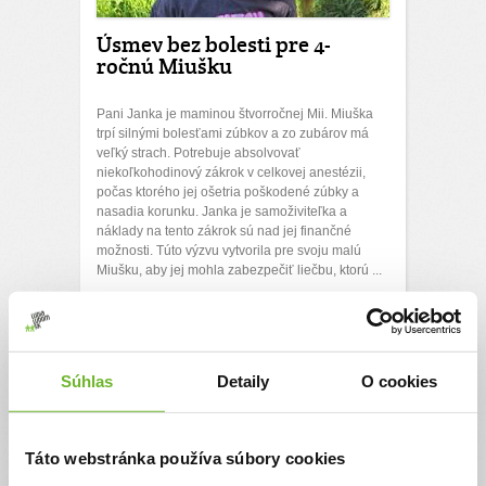
Úsmev bez bolesti pre 4-
ročnú Miušku
Pani Janka je maminou štvorročnej Mii. Miuška
trpí silnými bolesťami zúbkov a zo zubárov má
veľký strach. Potrebuje absolvovať
niekoľkohodinový zákrok v celkovej anestézii,
počas ktorého jej ošetria poškodené zúbky a
nasadia korunku. Janka je samoživiteľka a
náklady na tento zákrok sú nad jej finančné
možnosti. Túto výzvu vytvorila pre svoju malú
Miušku, aby jej mohla zabezpečiť liečbu, ktorú ...
0€
5270€
Chcem vedieť viac
Rýchla platba
Súhlas
Detaily
O cookies
Táto webstránka používa súbory cookies