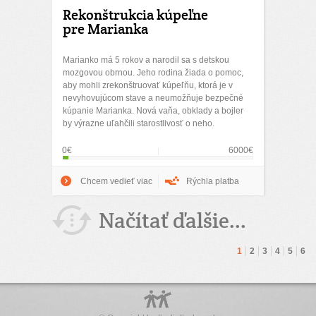
Rekonštrukcia kúpeľne
pre Marianka
Marianko má 5 rokov a narodil sa s detskou
mozgovou obrnou. Jeho rodina žiada o pomoc,
aby mohli zrekonštruovať kúpeľňu, ktorá je v
nevyhovujúcom stave a neumožňuje bezpečné
kúpanie Marianka. Nová vaňa, obklady a bojler
by výrazne uľahčili starostlivosť o neho.
0€
6000€
Chcem vedieť viac
Rýchla platba
Načítať ďalšie...
1
2
3
4
5
6