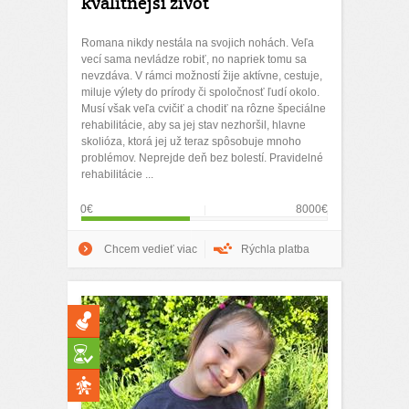
kvalitnejší život
Romana nikdy nestála na svojich nohách. Veľa
vecí sama nevládze robiť, no napriek tomu sa
nevzdáva. V rámci možností žije aktívne, cestuje,
miluje výlety do prírody či spoločnosť ľudí okolo.
Musí však veľa cvičiť a chodiť na rôzne špeciálne
rehabilitácie, aby sa jej stav nezhoršil, hlavne
skolióza, ktorá jej už teraz spôsobuje mnoho
problémov. Neprejde deň bez bolestí. Pravidelné
rehabilitácie ...
0€
8000€
Chcem vedieť viac
Rýchla platba