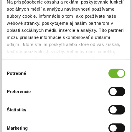
Na prispôsobenie obsahu a reklám, poskytovanie funkcií
sociálnych médií a analýzu návštevnosti používame
súbory cookie. Informácie o tom, ako používate naše
webové stránky, poskytujeme aj našim partnerom v
Pomoc Maťkovi s DMO
oblasti sociálnych médií, inzercie a analýzy. Títo partneri
môžu príslušné informácie skombinovať s ďalšími
Maťko je dvojročný chlapček, ktorý sa narodil
údajmi, ktoré ste im poskytli alebo ktoré od vás získali,
veľmi predčasne a od prvých chvíľ bojoval o život.
keď ste používali ich služby. Veľmi by nám pomohlo,
Prekonal krvácanie do mozgu 4. stupňa, ktoré
keby sme mohli používať všetky tieto cookies.
zanechalo vážne následky. Má diagnózu DMO –
hypotonickú formu, zavedený VP-shunt a na
Výber
jedno očko vidí len približne na 10 %.
Potrebné
súhlasu
Samostatne ešte nesedí ani sa neplazí, no každý
deň statočne bojuje o nové pokroky. Pomôžme
jeho rodičom s financovaním ...
Preferencie
0€
14500€
Chcem vedieť viac
Rýchla platba
Štatistiky
Marketing