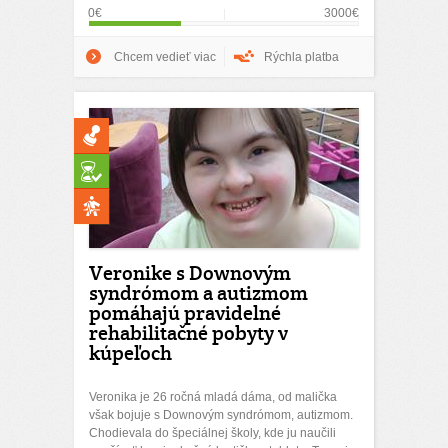
0€
3000€
Chcem vedieť viac
Rýchla platba
Veronike s Downovým
syndrómom a autizmom
pomáhajú pravidelné
rehabilitačné pobyty v
kúpeľoch
Veronika je 26 ročná mladá dáma, od malička
však bojuje s Downovým syndrómom, autizmom.
Chodievala do špeciálnej školy, kde ju naučili