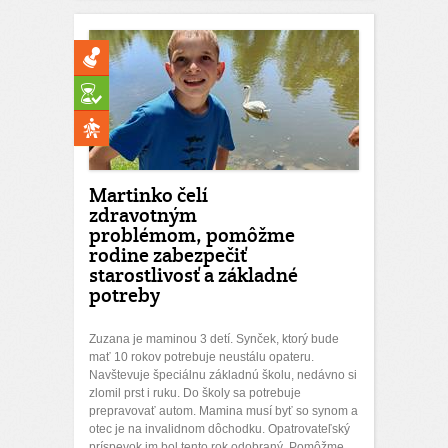
Martinko čelí
zdravotným
problémom, pomôžme
rodine zabezpečiť
starostlivosť a základné
potreby
Zuzana je maminou 3 detí. Synček, ktorý bude
mať 10 rokov potrebuje neustálu opateru.
Navštevuje špeciálnu základnú školu, nedávno si
zlomil prst i ruku. Do školy sa potrebuje
prepravovať autom. Mamina musí byť so synom a
otec je na invalidnom dôchodku. Opatrovateľský
príspevok im bol tento rok odobraný. Pomôžme