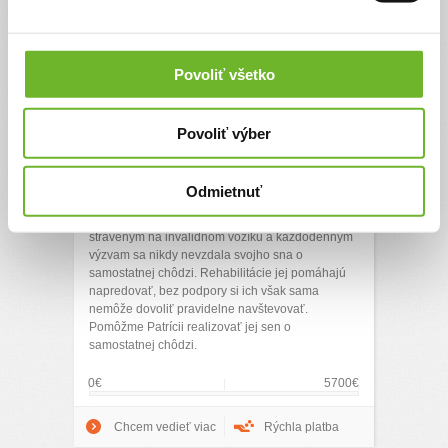
Povoliť všetko
Môj sen o samostatnej
Povoliť výber
chôdzi
Odmietnuť
Patrícia od narodenia bojuje s detskou mozgovou
obrnou a napriek mnohým operáciám, rokom
stráveným na invalidnom vozíku a každodenným
výzvam sa nikdy nevzdala svojho sna o
samostatnej chôdzi. Rehabilitácie jej pomáhajú
napredovať, bez podpory si ich však sama
nemôže dovoliť pravidelne navštevovať.
Pomôžme Patrícii realizovať jej sen o
samostatnej chôdzi.
0€
5700€
Chcem vedieť viac
Rýchla platba