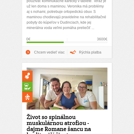
používať kominukačné kartičky v tablete. Teraz je
už len doma s maminou. Veronika má problémy
aj s nohami, potrebuje ortopedickú obuv. S
maminou chodievajú pravidelne na rehabilitačné
pobyty do kúpeľov v Dudinciach, kde jej
minerálna voda veľmi pomáha preliečiť ...
0€
3600€
Chcem vedieť viac
Rýchla platba
Život so spinálnou
muskulárnou atrofiou -
dajme Romane šancu na