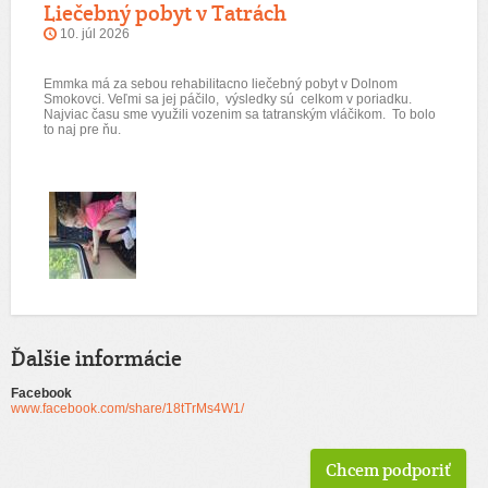
Liečebný pobyt v Tatrách
10. júl 2026
Emmka má za sebou rehabilitacno liečebný pobyt v Dolnom
Smokovci. Veľmi sa jej páčilo, výsledky sú celkom v poriadku.
Najviac času sme využili vozenim sa tatranským vláčikom. To bolo
to naj pre ňu.
Ďalšie informácie
Facebook
www.facebook.com/share/18tTrMs4W1/
Chcem podporiť