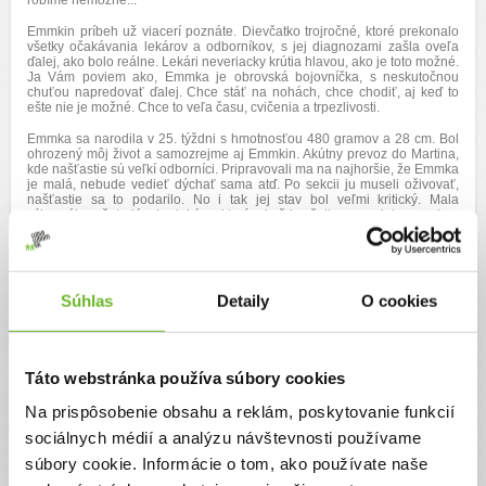
robíme nemožné...
Emmkin príbeh už viacerí poznáte. Dievčatko trojročné, ktoré prekonalo
všetky očakávania lekárov a odborníkov, s jej diagnozami zašla oveľa
ďalej, ako bolo reálne. Lekári neveriacky krútia hlavou, ako je toto možné.
Ja Vám poviem ako, Emmka je obrovská bojovníčka, s neskutočnou
chuťou napredovať ďalej. Chce stáť na nohách, chce chodiť, aj keď to
ešte nie je možné. Chce to veľa času, cvičenia a trpezlivosti.
Emmka sa narodila v 25. týždni s hmotnosťou 480 gramov a 28 cm. Bol
ohrozený môj život a samozrejme aj Emmkin. Akútny prevoz do Martina,
kde našťastie sú veľkí odborníci. Pripravovali ma na najhoršie, že Emmka
je malá, nebude vedieť dýchať sama atď. Po sekcii ju museli oživovať,
našťastie sa to podarilo. No i tak jej stav bol veľmi kritický. Mala
výborného ošetrujúceho lekára, ktorý mi vždy všetko povedal na rovinu.
Každý deň, čo prežije, je víťazstvo. Všetko sa skomplikovalo, keď po pár
dňoch dostala masívne krvácanie do mozgu. To už bol stav na hrane
života a smrti. Ešte v ten deň sme ju dali pokrstiť, ak by sa stalo to
najhoršie, aby odišla do nebíčka ako anjelik. Sám neurochirurg si netrúfal
na taký zákrok, tvrdil, že by ho neprežila. Až na naliehanie pani primárky
Súhlas
Detaily
O cookies
a moje, sa zákrok uskutočnil a zvládla ho. Stal sa zázrak.
Bojovala deň za dňom, chodila som za ňou každý deň z Prievidze do
Martina, dlho som sa jej nemohla ani dotknúť. Keď konečne zabrali
antibiotiká, bola stabilizovaná, konečne som ju mohla držať a časom aj
Táto webstránka používa súbory cookies
mať na hrudi. Neuveriteľný pocit.
Na prispôsobenie obsahu a reklám, poskytovanie funkcií
Vytrpela si veľmi veľa, viackrát transfúzia krvi, silné antibiotiká, celú dobu
na umelej pľúcnej ventilácii, neskôr kyslíková maska, potom kyslíkové
sociálnych médií a analýzu návštevnosti používame
okuliare. Domov sme išli po 5tich mesiacoch, i keď stále na kyslíku. Rok a
pol s nim bojovala, celé noci som bola hore a kontrolovala, či má
súbory cookie. Informácie o tom, ako používate naše
kyslíkové okuliare v nose, lebo si ich rada vyberala. Bolo to náročné