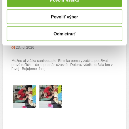
Aktualizácie
Povoliť výber
Odmietnuť
Emmka začína konečne používať pravú
ručičku
23. júl 2026
Možno aj vďaka canisterapie, Emmka pomaly začína používať
pravú ručičku, čo je pre nás úžasné. Doteraz všetko držala len v
ľavej. Bojujeme ďalej