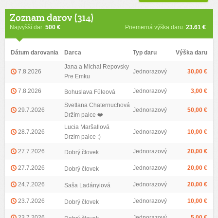
Zoznam darov (314)
Najvyšší dar:
500 €
Priemerná výška daru:
23.61 €
Dátum darovania
Darca
Typ daru
Výška daru
Jana a Michal Repovsky
7.8.2026
Jednorazový
30,00 €
Pre Emku
7.8.2026
Jednorazový
3,00 €
Bohuslava Füleová
Svetlana Chaternuchová
29.7.2026
Jednorazový
50,00 €
Držím palce ❤️
Lucia Maršallová
28.7.2026
Jednorazový
10,00 €
Drzim palce :)
27.7.2026
Jednorazový
20,00 €
Dobrý človek
27.7.2026
Jednorazový
20,00 €
Dobrý človek
24.7.2026
Jednorazový
20,00 €
Saša Ladányiová
23.7.2026
Jednorazový
10,00 €
Dobrý človek
23.7.2026
Jednorazový
5,00 €