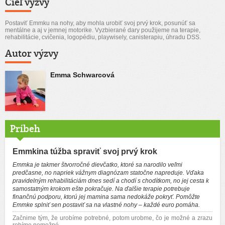
Cieľ výzvy
Postaviť Emmku na nohy, aby mohla urobiť svoj prvý krok, posunúť sa
mentálne a aj v jemnej motorike. Vyzbierané dary použijeme na terapie,
rehabilitácie, cvičenia, logopédiu, playwisely, canisterapiu, úhradu DSS.
Autor výzvy
Emma Schwarcová
Príbeh
Emmkina túžba spraviť svoj prvý krok
Emmka je takmer štvorročné dievčatko, ktoré sa narodilo veľmi
predčasne, no napriek vážnym diagnózam statočne napreduje. Vďaka
pravidelným rehabilitáciám dnes sedí a chodí s chodítkom, no jej cesta k
samostatným krokom ešte pokračuje. Na ďalšie terapie potrebuje
finančnú podporu, ktorú jej mamina sama nedokáže pokryť. Pomôžte
Emmke splniť sen postaviť sa na vlastné nohy – každé euro pomáha.
Začnime tým, že urobíme potrebné, potom urobme, čo je možné a zrazu