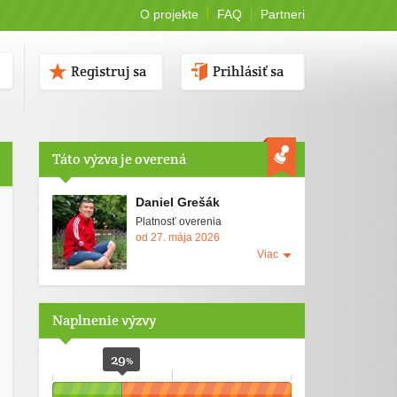
O projekte
FAQ
Partneri
Registruj sa
Prihlásiť sa
Táto výzva je overená
Daniel Grešák
Platnosť overenia
od 27. mája 2026
Viac
Naplnenie výzvy
29
%