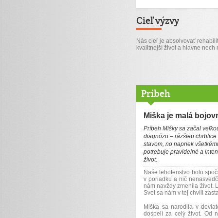
Cieľ výzvy
Nás cieľ je absolvovať rehabil
kvalitnejší život a hlavne nech
Príbeh
Miška je malá bojov
Príbeh Mišky sa začal veľko
diagnózu – rázštep chrbtice
stavom, no napriek všetkému
potrebuje pravidelné a inten
život.
Naše tehotenstvo bolo spoči
v poriadku a nič nenasvedč
nám navždy zmenila život. Le
Svet sa nám v tej chvíli zast
Miška sa narodila v devia
dospelí za celý život. Od