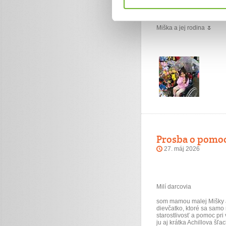
S úctou a vďakou,
Miška a jej rodina 🌷
Prosba o pomoc
27. máj 2026
Milí darcovia
som mamou malej Mišky a
dievčatko, ktoré sa samo
starostlivosť a pomoc pri
ju aj krátka Achillova šľa