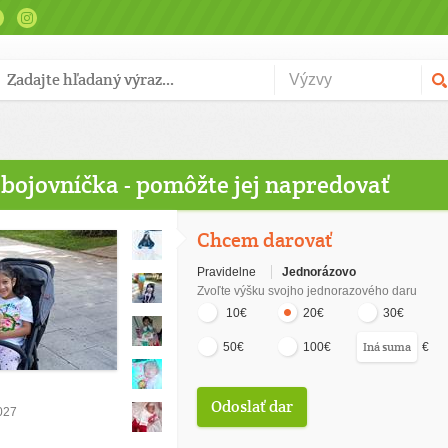
 bojovníčka - pomôžte jej napredovať
Chcem darovať
Pravidelne
Jednorázovo
Zvoľte výšku svojho jednorazového daru
10€
20€
30€
€
50€
100€
2027