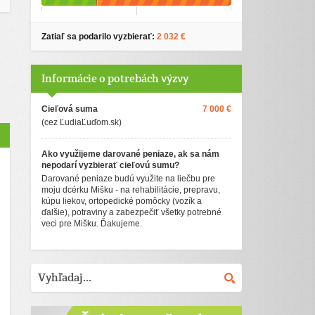
Zatiaľ sa podarilo vyzbierať:
2 032 €
Informácie o potrebách výzvy
Cieľová suma
7 000 €
(cez ĽudiaĽuďom.sk)
Ako využijeme darované peniaze, ak sa nám
nepodarí vyzbierať cieľovú sumu?
Darované peniaze budú využite na liečbu pre
moju dcérku Mišku - na rehabilitácie, prepravu,
kúpu liekov, ortopedické pomôcky (vozík a
ďalšie), potraviny a zabezpečiť všetky potrebné
veci pre Mišku. Ďakujeme.