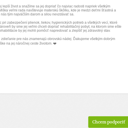
 lepší život a snažíme sa jej dopriať čo najviac radosti napriek všetkým
ška veľmi rada navštevuje materskú škôlku, kde je medzi deťmi šťastná a
e nás tým najväčším darom a silou nevzdávať sa.
pri zabezpečení plienok, liekov, hygienických potrieb a všetkých vecí, ktoré
roveň by sme jej veľmi chceli dopriať rehabilitačný pobyt, na ktorom sme ešte
ehabilitácie by jej mohli pomôcť napredovať a zlepšiť jej zdravotný stav.
 zdieľanie pre nás znamenajú obrovskú nádej. Ďakujeme všetkým dobrým
ke na jej náročnej ceste životom. ❤️
Chcem podporiť