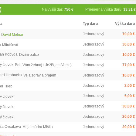
)
Najvyšší dar:
750 €
Priemerná výška daru:
33.31 €
ca
Typ daru
Výška daru
Jednorazový
70,00 €
 David Molnar
Jednorazový
30,00 €
a Mitrášová
an Kobyda
Držím palce
Jednorazový
10,00 €
ý človek
Boh Vám žehnaj+ Ježiš je s Vami:)
Jednorazový
77,00 €
ard Hrabacka
Vela zdravia prajem
Jednorazový
10,00 €
Jednorazový
2,00 €
el Trieb
Jednorazový
5,00 €
ý človek
Jednorazový
30,00 €
ý človek
Jednorazový
20,00 €
ý človek
ša Ovšakova
Moja múdra Miška
Jednorazový
20,00 €