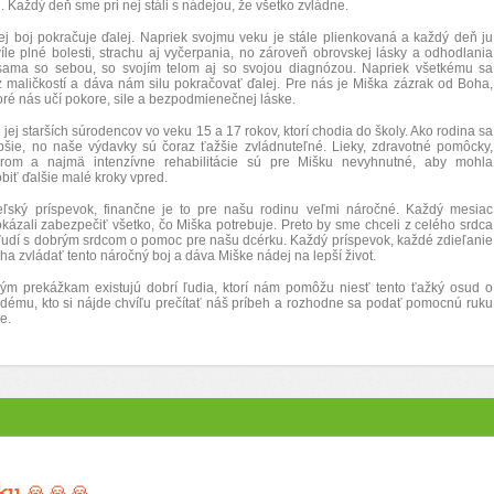
 Každý deň sme pri nej stáli s nádejou, že všetko zvládne.
j boj pokračuje ďalej. Napriek svojmu veku je stále plienkovaná a každý deň ju
le plné bolesti, strachu aj vyčerpania, no zároveň obrovskej lásky a odhodlania
sama so sebou, so svojím telom aj so svojou diagnózou. Napriek všetkému sa
z maličkostí a dáva nám silu pokračovať ďalej. Pre nás je Miška zázrak od Boha,
oré nás učí pokore, sile a bezpodmienečnej láske.
j starších súrodencov vo veku 15 a 17 rokov, ktorí chodia do školy. Ako rodina sa
šie, no naše výdavky sú čoraz ťažšie zvládnuteľné. Lieky, zdravotné pomôcky,
károm a najmä intenzívne rehabilitácie sú pre Mišku nevyhnutné, aby mohla
iť ďalšie malé kroky vpred.
ľský príspevok, finančne je to pre našu rodinu veľmi náročné. Každý mesiac
ázali zabezpečiť všetko, čo Miška potrebuje. Preto by sme chceli z celého srdca
 ľudí s dobrým srdcom o pomoc pre našu dcérku. Každý príspevok, každé zdieľanie
 zvládať tento náročný boj a dáva Miške nádej na lepší život.
kým prekážkam existujú dobrí ľudia, ktorí nám pomôžu niesť tento ťažký osud o
dému, kto si nájde chvíľu prečítať náš príbeh a rozhodne sa podať pomocnú ruku
e.
ku 🙏🙏🙏