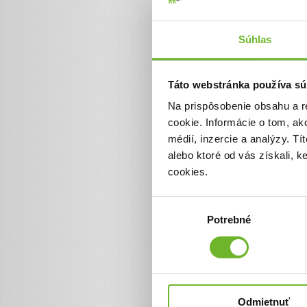
Súhlas
Táto webstránka používa sú
Na prispôsobenie obsahu a r
Ďakujeme všet
cookie. Informácie o tom, ak
26. jún 2026
médií, inzercie a analýzy. Tí
alebo ktoré od vás získali, 
Milí darcovia,
cookies.
z celého srdca vám chce
splniť veľký krok na Miški
bezpečia a možností byť b
Výber
Potrebné
súhlasu
Obrovské ďakujeme patrí
bojovať za lepšiu budúcn
pre jej ďalší vývoj nesmie
Každé euro, každé zdieľ
ďalej. Prosíme vás o pria
nás veľa rehabilitácií a te
Odmietnuť
Ďakujeme, že stojíte pri 