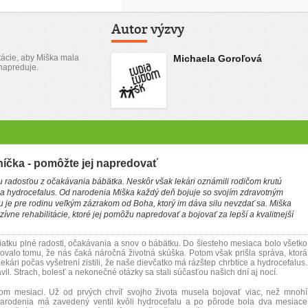
Autor výzvy
itácie, aby Miška mala
Michaela Goroľová
 napreduje.
níčka - pomôžte jej napredovať
u radosťou z očakávania bábätka. Neskôr však lekári oznámili rodičom krutú
 a hydrocefalus. Od narodenia Miška každý deň bojuje so svojím zdravotným
 je pre rodinu veľkým zázrakom od Boha, ktorý im dáva silu nevzdať sa. Miška
zívne rehabilitácie, ktoré jej pomôžu napredovať a bojovať za lepší a kvalitnejší
atku plné radosti, očakávania a snov o bábätku. Do šiesteho mesiaca bolo všetko
ovalo tomu, že nás čaká náročná životná skúška. Potom však prišla správa, ktorá
kári počas vyšetrení zistili, že naše dievčatko má rázštep chrbtice a hydrocefalus.
avil. Strach, bolesť a nekonečné otázky sa stali súčasťou našich dní aj nocí.
tom mesiaci. Už od prvých chvíľ svojho života musela bojovať viac, než mnohí
 narodenia má zavedený ventil kvôli hydrocefalu a po pôrode bola dva mesiace