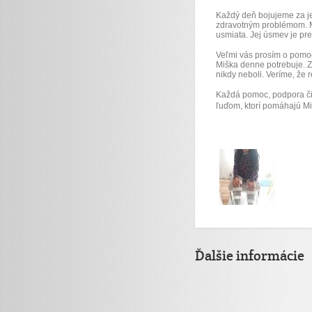
Každý deň bojujeme za jej
zdravotným problémom. Mi
usmiata. Jej úsmev je pr
Veľmi vás prosím o pomoc 
Miška denne potrebuje. Zá
nikdy neboli. Veríme, že r
Každá pomoc, podpora či
ľuďom, ktorí pomáhajú Miš
Ďalšie informácie