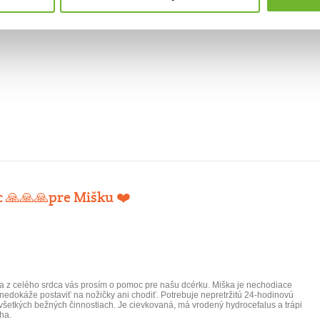
 🙏🙏🙏pre Mišku ❤️
 z celého srdca vás prosím o pomoc pre našu dcérku. Miška je nechodiace
 nedokáže postaviť na nožičky ani chodiť. Potrebuje nepretržitú 24-hodinovú
 všetkých bežných činnostiach. Je cievkovaná, má vrodený hydrocefalus a trápi
cha.