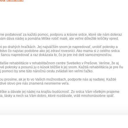
me poďakovať za každú pomoc, podporu a krásne srdce, ktoré ste nám doteraz
nám dáva nádej a pomáha Miške robiť malé, ale veľmi dôležité krôčiky vpred.
ni po drahých hračkách. Jej najväčším snom je napredovať, urobiť pokroky a
stvo čo najviac podobne ako jej zdraví rovesníci. Ako mama si z celého srdca
 šancu napredovať a raz dokázala to, čo je pre iné deti samozrejmosťou.
lšie rehabilitácie v rehabilitačnom centre Svetielko v Prešove. Veríme, že aj
vé pokroky a posunú ju o kúsok bližšie k jej snom. Každá rehabilitácia je pre ňu
j pomoci by sme túto náročnú cestu zvládali len veľmi ťažko.
ou prosíme, ak je to vo Vašich možnostiach, podporte nás aj naďalej. Každé
udivé slovo pre nás znamená nesmierne veľa.
 Miške a dávate jej nádej na krajšiu budúcnosť. Zo srdca Vám všetkým prajeme
tia, lásky a nech sa Vám dobro, ktoré rozdávate, vráti mnohonásobne späť.