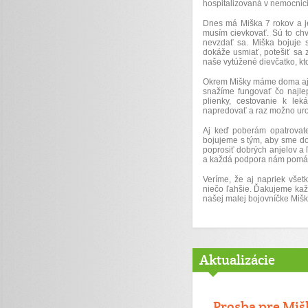
hospitalizovaná v nemocnici.
Dnes má Miška 7 rokov a je
musím cievkovať. Sú to chví
nevzdať sa. Miška bojuje 
dokáže usmiať, potešiť sa 
naše vytúžené dievčatko, kt
Okrem Mišky máme doma aj je
snažíme fungovať čo najlep
plienky, cestovanie k le
napredovať a raz možno urob
Aj keď poberám opatrovate
bojujeme s tým, aby sme dok
poprosiť dobrých anjelov a
a každá podpora nám pomáha
Veríme, že aj napriek všet
niečo ľahšie. Ďakujeme kaž
našej malej bojovníčke Mišk
Aktualizácie
Prosba pre Miš