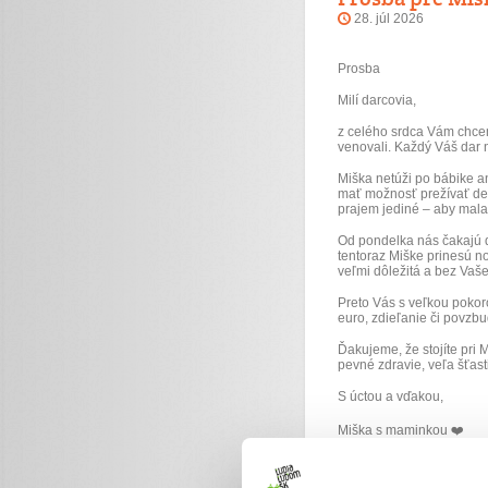
28. júl 2026
Prosba
Milí darcovia,
z celého srdca Vám chce
venovali. Každý Váš dar 
Miška netúži po bábike a
mať možnosť prežívať det
prajem jediné – aby mala
Od pondelka nás čakajú ďa
tentoraz Miške prinesú no
veľmi dôležitá a bez Vaše
Preto Vás s veľkou pokor
euro, zdieľanie či povzb
Ďakujeme, že stojíte pri
pevné zdravie, veľa šťas
S úctou a vďakou,
Miška s maminkou ❤️