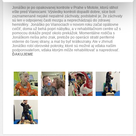
Jonáško je po opakovanej kontrole v Prahe v Motole, ktorú stihol
ešte pred Vianocami. Výsledky kontroli dopadli dobre, síce boli
zaznamenané nejaké nepatrné záchvaty, podstatné je, že záchvaty
sú len v odpojenej časti mozgu a neprechádzajú do zdravej
hemisféry. Jonáško po Vianociach v novom roku začal opätovne
cvičiť, doma už behá popri nábytku, a v rehabilitačnom centre už s
pomocou dokáže prejsť okolo prekážok. Momentálne rodičia s
Jonáškom riešia jeho zrak, pretože po operácii stratil periferné
videnie do ľavej strany, a mal by byť krátkozraky. Ale v zhrnutí
Jonáško robí obrovské pokroky, ktoré sú možné aj vďaka naším
podporovateľom, vďaka ktorým môže rehabilitovať a napredovať.
ĎAKUJEME