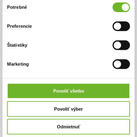
Výber
Potrebné
súhlasu
Jonáško začína s novými cvikmi
31. jan 2026
Preferencie
Jonáško po Vianočnom oddychu začina s novými cvikmi. Postupne
Jonáško prechádza na cvičenie 4x do týždňa v Amal centre, plus
začal chodiť na logopédiu. Momentálne riešime včasnú intervenciu
pre nevidiacich a slabozrakých aby nám pomohli aj zo zrakom.
Štatistiky
Jonáško začina sa sám púšťat bez pomoci chodiť po byte.
Ďakujeme za vaše dary. Všetky fotky a videá najdete na Jonáškovej
facebookovej stránke.
Marketing
Povoliť všetko
Povoliť výber
Jonáško napreduje
Odmietnuť
16. jan 2026