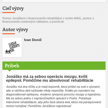
Cieľ výzvy
Pomoc Jonáškovi s financovaním rehabilitácii v centre AMAL, pomoc s
financovaním cestovných nákladov, a pomôcok
Autor výzvy
Ivan Donič
Príbeh
Jonáško má za sebou operáciu mozgu, kvôli
epilepsii. Pomôžme mu absolvovať rehabilitácie
Jonáško má dva rôčky a je malý bojovník, ktorý prišiel na svet s výzvami,
aké si väčšina detí našťastie nikdy neprežije. Krátko po narodení mu
diagnostikovali epilepsiu, vrodenú vývojovú poruchu mozgu a hypotóniu.
Má za sebou jednu z najnáročnejších operácií v Prahe. Potrebuje
intenzívne rehabilitácie, aby jeho ľavá strana tela, ktorú má paralyzovanú
mohol rozhýbať. Pomôžme Jonáškovi napredovať.