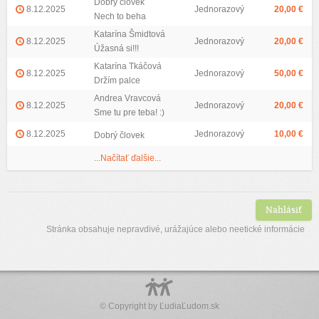
Dobrý človek
8.12.2025
Jednorazový
20,00 €
Nech to beha
Katarína Šmidtová
8.12.2025
Jednorazový
20,00 €
Úžasná si!!!
Katarína Tkáčová
8.12.2025
Jednorazový
50,00 €
Držím palce
Andrea Vravcová
8.12.2025
Jednorazový
20,00 €
Sme tu pre teba! :)
8.12.2025
Jednorazový
10,00 €
Dobrý človek
...Načítať ďalšie...
Nahlásiť
Stránka obsahuje nepravdivé, urážajúce alebo neetické informácie
© Copyright by
ĽudiaĽudom.sk