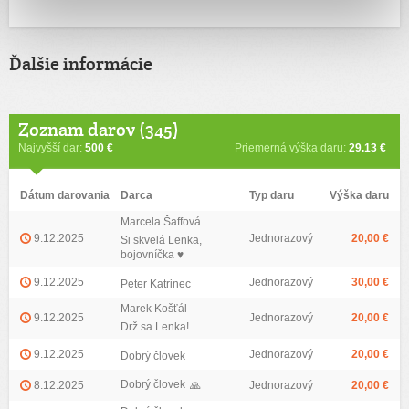
Ďalšie informácie
Zoznam darov (345)
Najvyšší dar:
500 €
Priemerná výška daru:
29.13 €
Dátum darovania
Darca
Typ daru
Výška daru
Marcela Šaffová
9.12.2025
Jednorazový
20,00 €
Si skvelá Lenka,
bojovníčka ♥️
9.12.2025
Jednorazový
30,00 €
Peter Katrinec
Marek Košťál
9.12.2025
Jednorazový
20,00 €
Drž sa Lenka!
9.12.2025
Jednorazový
20,00 €
Dobrý človek
Dobrý človek
8.12.2025
🙏
Jednorazový
20,00 €