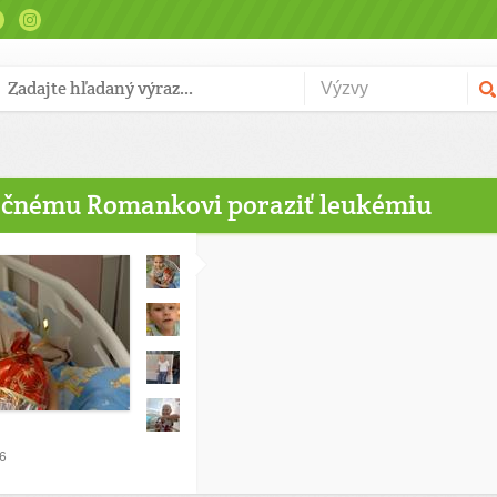
čnému Romankovi poraziť leukémiu
26