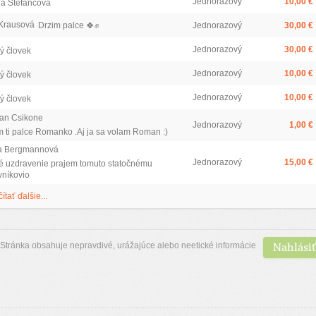
Jednorazový
10,00 €
la Štefancova
Krausová
Drzim palce 🍀✊️
Jednorazový
30,00 €
Jednorazový
30,00 €
ý človek
Jednorazový
10,00 €
ý človek
Jednorazový
10,00 €
ý človek
an Csikone
Jednorazový
1,00 €
m ti palce Romanko .Aj ja sa volam Roman :)
a Bergmannová
Jednorazový
15,00 €
é uzdravenie prajem tomuto statočnému
vníkovio
čítať ďalšie...
Nahlásiť
Stránka obsahuje nepravdivé, urážajúce alebo neetické informácie