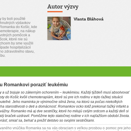
Autor výzvy
y by boli použité
Vlasta Bláhová
yhnutných výdavkov
 Romanka do Košíc, kde
hemoterapie, na nákup
avotných pomôcok a
cok, ktoré nie sú
chcem by sme využili
ípade hospitalizácií
o zdravotného stavu,
čbu.
 Romankovi poraziť leukémiu
 a už bojuje so zákerným ochorením – leukémiou. Každý týždeň musí absolvovať
y do Košíc kvôli chemoterapiám, ktoré sú pre ich rodinu v tejto ťažkej situácii
nuteľné. Jeho maminka je výnimočne silná žena, na ktorú sa počas niekoľkých
a starostlivosti o deti a domácnosť. Romankov ocko totiž prekonal ťažký infarkt a
 vážny. Romanko má aj dve sestričky, ktoré ho milujú celým srdcom a každý deň si
alý braček uzdravil. Pomôžme tejto statočnej rodine v ich najťažšom období života.
ť, smiať sa, behať a prežiť detstvo so svojimi sestričkami.
vaného vnúčika Romanka sa na vás obraciam s veľkou prosbou o pomoc pre jeho