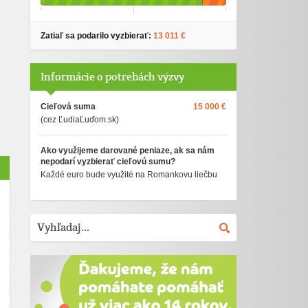
Zatiaľ sa podarilo vyzbierať:
13 011 €
Informácie o potrebách výzvy
Cieľová suma
15 000 €
(cez ĽudiaĽuďom.sk)
Ako využijeme darované peniaze, ak sa nám
nepodarí vyzbierať cieľovú sumu?
Každé euro bude využité na Romankovu liečbu