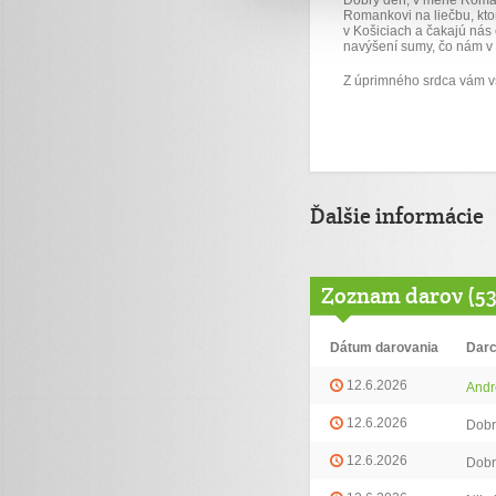
Dobrý deň,
v mene Roman
Romankovi na liečbu, kt
v Košiciach
a čakajú nás
navýšení sumy, čo nám v 
Z úprimného srdca vám 
Ďalšie informácie
Zoznam darov (53
Dátum darovania
Dar
12.6.2026
Andr
12.6.2026
Dobr
12.6.2026
Dobr