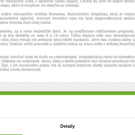
ých mesiacoch ocitla v skutočne ťažkej situácii. Chcela by som im aspoň trochu
etapu, ktorú si nevybrali, no statočne ju zvládajú.
 môjho milovaného vnúčika Romanka, štvorročného chlapčeka, ktorý je nielen
neuveriteľne statočný. Koncom minulého roka mu bola diagnostikovaná akútna
plne zmenila život celej rodine.
inka, sa o neho nepretržite stará. Je na predĺženom rodičovskom príspevku.
j dve školáčky vo veku 8 a 14 rokov. Ťažkú situáciu ešte viac skomplikoval
tca, ktorý minulý rok prekonal silný infarkt myokardu. Jeho stav zostáva vážny a
práce. Doteraz veľmi pracovitá a súdržná rodina sa zrazu ocitla v kritickej finančnej
vuje náročné cesty do Košíc na chemoterapie. Hospitalizácia závisí od výsledkov
ní. Náklady na cestovanie, stravu, lieky a ďalšie potrebné veci výrazne presahujú ich
. Žiaľ, z ich mesačného príjmu nie sú schopní pokrývať všetky výdavky spojené s
žného chodu domácnosti.
ovanie
Detaily