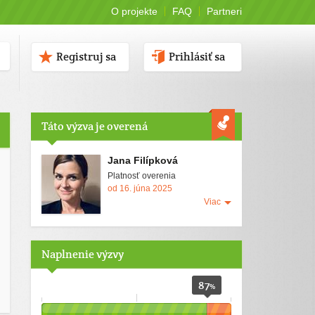
O projekte
FAQ
Partneri
Registruj sa
Prihlásiť sa
Táto výzva je overená
Jana Filípková
Platnosť overenia
od 16. júna 2025
Viac
Naplnenie výzvy
87
%