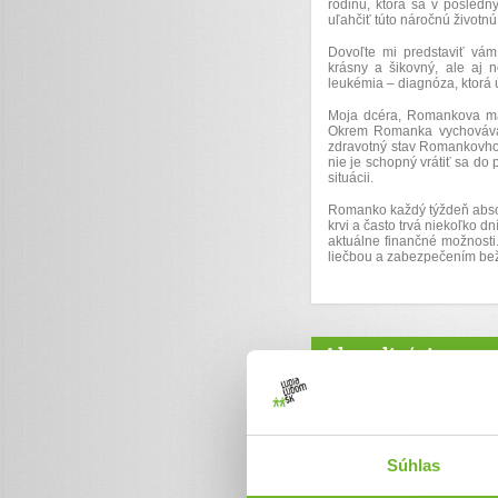
rodinu, ktorá sa v posledn
uľahčiť túto náročnú životnú 
Dovoľte mi predstaviť vám
krásny a šikovný, ale aj 
leukémia – diagnóza, ktorá ú
Moja dcéra, Romankova mam
Okrem Romanka vychováva a
zdravotný stav Romankovho o
nie je schopný vrátiť sa do 
situácii.
Romanko každý týždeň absol
krvi a často trvá niekoľko d
aktuálne finančné možnosti
liečbou a zabezpečením be
Aktualizácie
Srdečné poďak
15. aug 2025
Súhlas