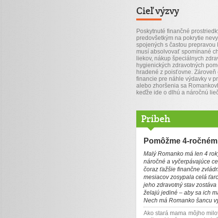
Cieľ výzvy
Poskytnuté finančné prostriedk
predovšetkým na pokrytie nev
spojených s častou prepravou
musí absolvovať spomínané c
liekov, nákup špeciálnych zdr
hygienických zdravotných pomô
hradené z poisťovne. Zároveň 
financie pre náhle výdavky v pr
alebo zhoršenia sa Romankovh
keďže ide o dlhú a náročnú lie
Príbeh
Pomôžme 4-ročnému
Malý Romanko má len 4 roky
náročné a vyčerpávajúce cest
čoraz ťažšie finančne zvlád
mesiacov zosypala celá ťarch
jeho zdravotný stav zostáva
želajú jediné – aby sa ich m
Nech má Romanko šancu vyrás
Ako stará mama môjho milo