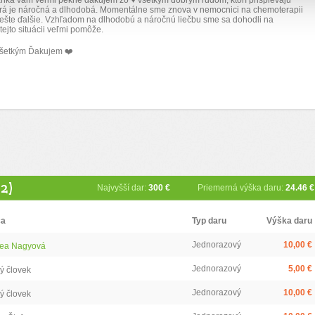
ka vám veľmi pekne ďakujem zo
♥️
všetkým dobrým ľuďom, ktorí prispievajú
orá je náročná a dlhodobá. Momentálne sme znova v nemocnici na chemoterapii
 ešte ďalšie. Vzhľadom na dlhodobú a náročnú liečbu sme sa dohodli na
tejto situácii veľmi pomôže.
všetkým Ďakujem
❤️
2)
Najvyšší dar:
300 €
Priemerná výška daru:
24.46 €
ca
Typ daru
Výška daru
Jednorazový
10,00 €
ea Nagyová
Jednorazový
5,00 €
ý človek
Jednorazový
10,00 €
ý človek