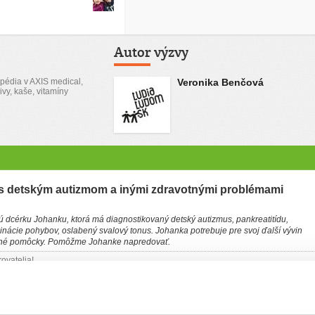
Autor výzvy
opédia v AXIS medical,
Veronika Benčová
ivy, kaše, vitamíny
 detským autizmom a inými zdravotnými problémami
 dcérku Johanku, ktorá má diagnostikovaný detský autizmus, pankreatitídu,
inácie pohybov, oslabený svalový tonus. Johanka potrebuje pre svoj ďalší vývin
votné pomôcky. Pomôžme Johanke napredovať.
rovatelia!
ete, čím všetkým si naša dcéra Johanka a naša rodina v poslednom období prešla.
ova do prenájmu v Pezinku a začali sme nový život na západnom Slovensku, aby
, terapiám a škole, ktoré potrebuje naša neverbálna dcérka Johanka. V roku 2024
nkreatitídu, bola hospitalizovaná na Kramároch a jej stav sa stabilizoval. Manžel