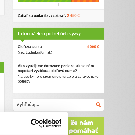
Zatiaľ sa podarilo vyzbierať:
2 650 €
Informácie o potrebách výzvy
Cieľová suma
4 000 €
(cez ĽudiaĽuďom.sk)
Ako využijeme darované peniaze, ak sa nám
nepodarí vyzbierať cieľovú sumu?
Na všetky hore spomenuté terapie a zdravotnícke
potreby