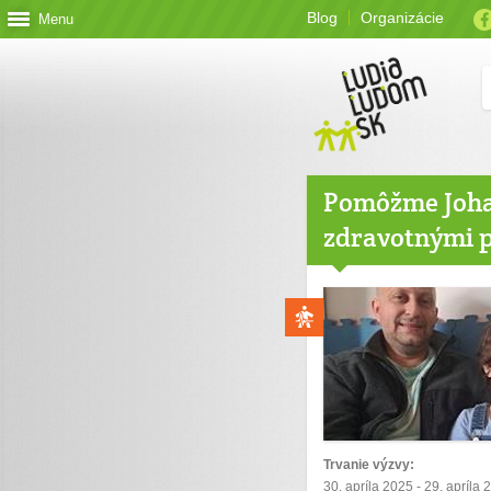
Blog
Organizácie
Menu
Pomôžme Joha
zdravotnými 
Trvanie výzvy:
30. apríla 2025 - 29. apríla 