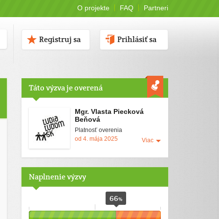
O projekte
FAQ
Partneri
Registruj sa
Prihlásiť sa
Táto výzva je overená
Mgr. Vlasta Piecková
Beňová
Platnosť overenia
od 4. mája 2025
Viac
Naplnenie výzvy
66
%