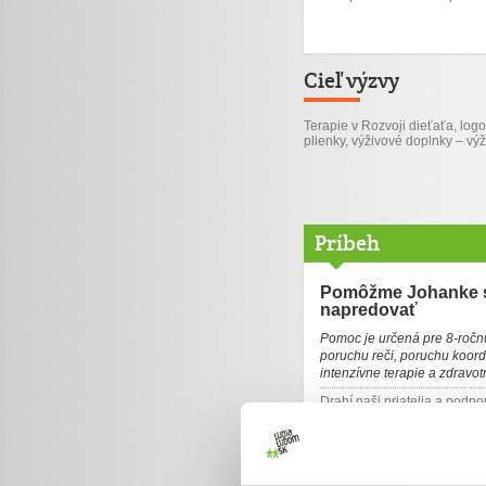
Cieľ výzvy
Terapie v Rozvoji dieťaťa, log
plienky, výživové doplnky – výž
Príbeh
Pomôžme Johanke s
napredovať
Pomoc je určená pre 8-ročnú
poruchu reči, poruchu koord
intenzívne terapie a zdra
Drahí naši priatelia a podpo
Tí, ktorí nás sledujete vi
Presťahovali sme sa z Preš
sme boli bližšie k lekárom
Johanka prekonala akútnu pa