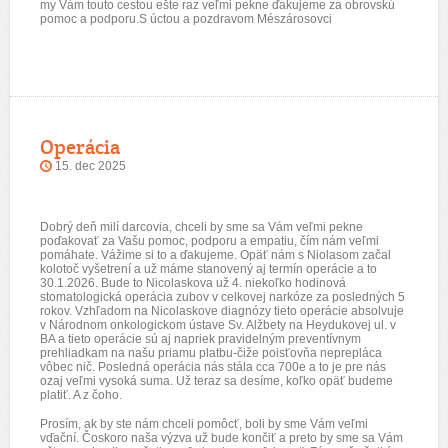
my Vám touto cestou ešte raz veľmi pekne ďakujeme za obrovskú
pomoc a podporu.S úctou a pozdravom Mészárosovci
Operácia
15. dec 2025
Dobrý deň milí darcovia, chceli by sme sa Vám veľmi pekne
poďakovať za Vašu pomoc, podporu a empatiu, čím nám veľmi
pomáhate. Vážime si to a ďakujeme. Opäť nám s Niolasom začal
kolotoč vyšetrení a už máme stanovený aj termín operácie a to
30.1.2026. Bude to Nicolaskova už 4. niekoľko hodinová
stomatologická operácia zubov v celkovej narkóze za posledných 5
rokov. Vzhľadom na Nicolaskove diagnózy tieto operácie absolvuje
v Národnom onkologickom ústave Sv. Alžbety na Heydukovej ul. v
BA a tieto operácie sú aj napriek pravidelným preventívnym
prehliadkam na našu priamu platbu-čiže poisťovňa neprepláca
vôbec nič. Posledná operácia nás stála cca 700e a to je pre nás
ozaj veľmi vysoká suma. Už teraz sa desíme, koľko opäť budeme
platiť. A z čoho.
Prosím, ak by ste nám chceli pomôcť, boli by sme Vám veľmi
vďační. Čoskoro naša výzva už bude končiť a preto by sme sa Vám