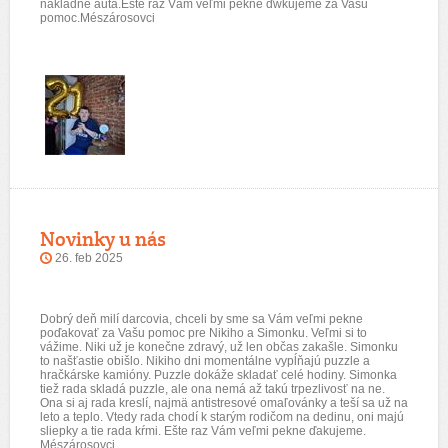
nákladné autá.Ešte raz Vám veľmi pekne ďwkujeme za Vašu
pomoc.Mészárosovci
Novinky u nás
26. feb 2025
Dobrý deň milí darcovia, chceli by sme sa Vám veľmi pekne
poďakovať za Vašu pomoc pre Nikiho a Simonku. Veľmi si to
vážime. Niki už je konečne zdravý, už len občas zakašle. Simonku
to našťastie obišlo. Nikiho dni momentálne vypĺňajú puzzle a
hračkárske kamióny. Puzzle dokáže skladať celé hodiny. Simonka
tiež rada skladá puzzle, ale ona nemá až takú trpezlivosť na ne.
Ona si aj rada kreslí, najmä antistresové omaľovánky a teší sa už na
leto a teplo. Vtedy rada chodí k starým rodičom na dedinu, oni majú
sliepky a tie rada kŕmi. Ešte raz Vám veľmi pekne ďakujeme.
Mészárosovci