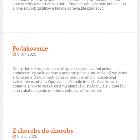
predsa vždy a hneď všetko dať....Prajeme Vám všetkým krásne leto
a plno nových zážitkov a hlavne zdravia.Mészárosovci
Poďakovanie
6. jún 2025
Dobrý deň milí darcovia,chceli by sme sa Vám veľmi pekne
poďakovať za Vašu pomoc a podporu pri zdieľaní našej výzvy.Veľmi
si to vážime.Ďakujeme.Nicolasko pred pár dňami absolvoval
vyšetrenie u zubárky.Opravila mu,čo bolo treba.Našťastie sa to
podarilo a Niki to vďaka silnému oblbováku zvládol.Ďalšiu operáciu
teda zatiaľ našťastie netreba z čoho sa veľmi tešíme.
Z choroby do choroby
5. máj 2025