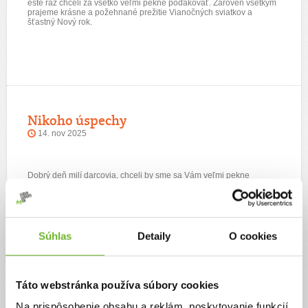
ešte raz chceli za všetko veľmi pekne poďakovať. Zároveň všetkým
prajeme krásne a požehnané prežitie Vianočných sviatkov a
šťastný Nový rok.
Nikoho úspechy
14. nov 2025
Dobrý deň milí darcovia, chceli by sme sa Vám veľmi pekne
poďakovať za Vašu pomoc, podporu a empatiu. Veľa to pre nás
znamená. Ďakujeme. Posledné dni je Niki nezvyčajne kľudný (na
jeho pomery). Nekričí toľko, aj sa menej kúše... ale pre zmenu si
vkuse pýta papať. Viac sa usmieva, aj do očí nám pozrie....presne
vie, kedy je "zlý" ...keď neposlúcha, dupe, kričí, kúše sa...tak potom
si previnilo zakrýva zahanbene tvár. Pre nás je to ako zázrak. Ešte
Súhlas
Detaily
O cookies
raz veľmi pekne ďakujeme.
Táto webstránka používa súbory cookies
Na prispôsobenie obsahu a reklám, poskytovanie funkcií