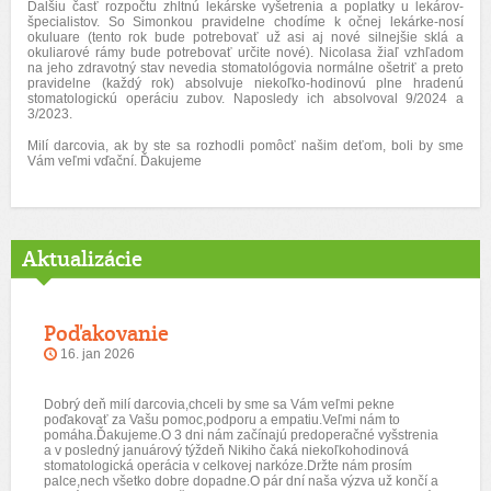
Ďalšiu časť rozpočtu zhltnú lekárske vyšetrenia a poplatky u lekárov-
špecialistov. So Simonkou pravidelne chodíme k očnej lekárke-nosí
okuluare (tento rok bude potrebovať už asi aj nové silnejšie sklá a
okuliarové rámy bude potrebovať určite nové). Nicolasa žiaľ vzhľadom
na jeho zdravotný stav nevedia stomatológovia normálne ošetriť a preto
pravidelne (každý rok) absolvuje niekoľko-hodinovú plne hradenú
stomatologickú operáciu zubov. Naposledy ich absolvoval 9/2024 a
3/2023.
Milí darcovia, ak by ste sa rozhodli pomôcť našim deťom, boli by sme
Vám veľmi vďační. Ďakujeme
Aktualizácie
Poďakovanie
16. jan 2026
Dobrý deň milí darcovia,chceli by sme sa Vám veľmi pekne
poďakovať za Vašu pomoc,podporu a empatiu.Veľmi nám to
pomáha.Ďakujeme.O 3 dni nám začínajú predoperačné vyšstrenia
a v posledný januárový týždeň Nikiho čaká niekoľkohodinová
stomatologická operácia v celkovej narkóze.Držte nám prosím
palce,nech všetko dobre dopadne.O pár dní naša výzva už končí a