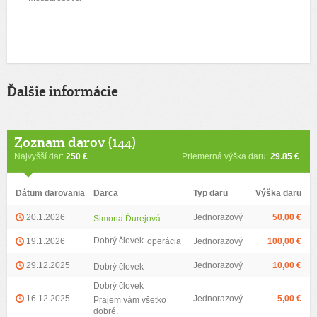
Ďalšie informácie
Zoznam darov (144)
Najvyšší dar:
250 €
Priemerná výška daru:
29.85 €
Dátum darovania
Darca
Typ daru
Výška daru
20.1.2026
Jednorazový
50,00 €
Simona Ďurejová
Dobrý človek
19.1.2026
operácia
Jednorazový
100,00 €
29.12.2025
Jednorazový
10,00 €
Dobrý človek
Dobrý človek
16.12.2025
Jednorazový
5,00 €
Prajem vám všetko
dobré.