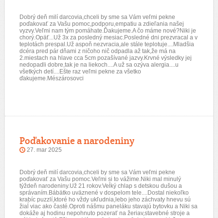
Dobrý deň milí darcovia,chceli by sme sa Vám veľmi pekne
poďakovať za Vašu pomoc,podporu,empatiu a zdieľania našej
vyzvy.Veľmi nam tým pomáhate.Ďakujeme.A čo máme nové?Niki je
chorý.Opäť...Už 3x za posledný mesiac.Posledné dni prezvracal a v
teplotách prespal.Už aspoň nezvracia,ale stále teplotuje....Mladšia
dcéra pred pár dňami z ničoho nič odpadla až tak,že má na
2.miestach na hlave cca 5cm pozašívané jazvy.Krvné výsledky jej
nedopadli dobre,tak je na liekoch....A už sa ozýva alergia....u
všetkých detí....Ešte raz veľmi pekne za všetko
ďakujeme.Mészárosovci
Poďakovanie a narodeniny
27. mar 2025
Dobrý deň milí darcovia,chceli by sme sa Vám veľmi pekne
poďakovať za Vašu pomoc.Veľmi si to vážime.Niki mal minulý
týždeň narodeniny.Už 21 rokov.Veĺký chlap s detskou dušou a
správaním.Bábätko uväznené v dospelom tele....Dostal niekoľko
krabíc puzzlí,ktoré ho vždy ukľudnia,lebo jeho záchvaty hnevu sú
žiaĺ viac ako časté.Oproti nášmu paneláku stavajú bytovku a Niki sa
dokáže aj hodinu nepohnuto pozerať na žeriav,stavebné stroje a