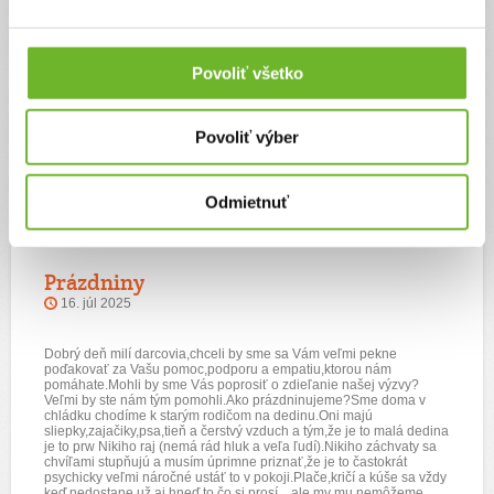
Dobrý deň milí darcovia, chceli by sme sa Vám veľmi pekne
Povoliť všetko
poďakovať za Vašu pomoc, podporu a empatiu. Vážime si to a
veľmi nám tým pomáhate. Ďakujeme pekne aj za zdieľanie našej
výzvy. Všetkým prajeme ešte krásne prázdninové dni a najmä v
zdraví.
Povoliť výber
Odmietnuť
Prázdniny
16. júl 2025
Dobrý deň milí darcovia,chceli by sme sa Vám veľmi pekne
poďakovať za Vašu pomoc,podporu a empatiu,ktorou nám
pomáhate.Mohli by sme Vás poprosiť o zdieľanie našej výzvy?
Veľmi by ste nám tým pomohli.Ako prázdninujeme?Sme doma v
chládku chodíme k starým rodičom na dedinu.Oni majú
sliepky,zajačiky,psa,tieň a čerstvý vzduch a tým,že je to malá dedina
je to prw Nikiho raj (nemá rád hluk a veľa ľudí).Nikiho záchvaty sa
chvíľami stupňujú a musím úprimne priznať,že je to častokrát
psychicky veľmi náročné ustáť to v pokoji.Plače,kričí a kúše sa vždy
keď nedostane už aj hneď to čo si prosí....ale my mu nemôžeme