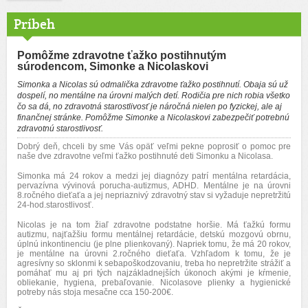
Príbeh
Pomôžme zdravotne ťažko postihnutým
súrodencom, Simonke a Nicolaskovi
Simonka a Nicolas sú odmalička zdravotne ťažko postihnutí. Obaja sú už
dospelí, no mentálne na úrovni malých detí. Rodičia pre nich robia všetko
čo sa dá, no zdravotná starostlivosť je náročná nielen po fyzickej, ale aj
finančnej stránke. Pomôžme Simonke a Nicolaskovi zabezpečiť potrebnú
zdravotnú starostlivosť.
Dobrý deň, chceli by sme Vás opäť veľmi pekne poprosiť o pomoc pre
naše dve zdravotne veľmi ťažko postihnuté deti Simonku a Nicolasa.
Simonka má 24 rokov a medzi jej diagnózy patrí mentálna retardácia,
pervazívna vývinová porucha-autizmus, ADHD. Mentálne je na úrovni
8.ročného dieťaťa a jej nepriaznivý zdravotný stav si vyžaduje nepretržitú
24-hod.starostlivosť.
Nicolas je na tom žiaľ zdravotne podstatne horšie. Má ťažkú formu
autizmu, najťažšiu formu mentálnej retardácie, detskú mozgovú obrnu,
úplnú inkontinenciu (je plne plienkovaný). Napriek tomu, že má 20 rokov,
je mentálne na úrovni 2.ročného dieťaťa. Vzhľadom k tomu, že je
agresívny so sklonmi k sebapoškodzovaniu, treba ho nepretržite strážiť a
pomáhať mu aj pri tých najzákladnejších úkonoch akými je kŕmenie,
obliekanie, hygiena, prebaľovanie. Nicolasove plienky a hygienické
potreby nás stoja mesačne cca 150-200€.