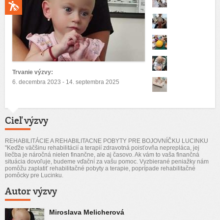
Trvanie výzvy:
6. decembra 2023 - 14. septembra 2025
Cieľ výzvy
REHABILITÁCIE A REHABILITACNE POBYTY PRE BOJOVNÍČKU LUCINKU
"Keďže väčšinu rehabilitácií a terapií zdravotná poisťovňa neprepláca, jej
liečba je náročná nielen finančne, ale aj časovo. Ak vám to vaša finančná
situácia dovoľuje, budeme vďační za vašu pomoc. Vyzbierané peniažky nám
pomôžu zaplatiť rehabilitačné pobyty a terapie, poprípade rehabilitačné
pomôcky pre Lucinku.
Autor výzvy
Miroslava Melicherová