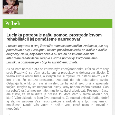
Príbeh
Lucinka potrebuje našu pomoc, prostredníctvom
rehabilitácii jej pomôžeme napredovať
Lucinka bojovala o svoj život už v maminkinom brušku. Zvládla to, ale boj
pokračoval ďalej. Postupne Lucinke prichádzali lekári na ďalšie a ďalšie
diagnózy. Na to, aby napredovala sú pre ňu nesmierne dôležité
intenzívne rehabilitácie, terapie a rôzne pomôcky. Podporme malú
Lucinku a pomôžme jej v boji ku skvalitneniu života.
Ak sa Vám narodí dieťa so zdravotným znevýhodnením, zrúti sa Vám celý
svet. Rozplynú sa Vám všetky sny a predstavy o dokonalom živote. Z
vášho života odídu ľudia, o ktorých ste si mysleli, že ostanú navždy a to
len preto, že odrazu prestanete zapadať do ich dokonalého sveta.
Ostávajú tí, o ktorých ste si mysleli, že by odišli ako prví a spoznáte
takých, ktorých by ste nespoznali nikdy, keby nebolo Vášho dieťaťa. Čas
na sebaľútosť a hnev nemáte, musíte ísť ďalej a bojovať. Postupom času
ale zistíte, že Vaše dieťa je presne to, ktoré Vám v živote otvorilo oči,
ktoré Vám ukázalo, o čom život naozaj je. Že naozaj existujú ľudia, dobrí
aj zlí, no zároveň Vás naučí pokore a radosti aj z tých najmenších
maličkostí. Naučí Vás vidieť a počuť veci, ktoré nikto iní nevidí a
nepočuje."