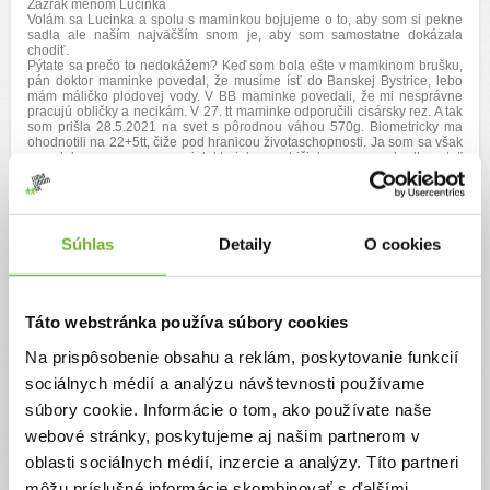
Zázrak menom Lucinka
Volám sa Lucinka a spolu s maminkou bojujeme o to, aby som si pekne
sadla ale naším najväčším snom je, aby som samostatne dokázala
chodiť.
Pýtate sa prečo to nedokážem? Keď som bola ešte v mamkinom brušku,
pán doktor maminke povedal, že musíme ísť do Banskej Bystrice, lebo
mám máličko plodovej vody. V BB maminke povedali, že mi nesprávne
pracujú obličky a necikám. V 27. tt maminke odporučili cisársky rez. A tak
som prišla 28.5.2021 na svet s pôrodnou váhou 570g. Biometricky ma
ohodnotili na 22+5tt, čiže pod hranicou životaschopnosti. Ja som sa však
nevzdala a s pomocou pani doktoriek a sestričiek som sa rozhodla ostať
s mojou maminkou. V BB ma vypiplali, obskakovali, kŕmili, podstúpila
som vitamínoterapiu. Potom ma previezli do nemocnice v Rimavskej
Sobote. No tam sa mi vôbec nepáčilo, veľa som zvracala, nechutilo mi
tam jesť ani vitamíny neboli také ako v BB. Domov za maminkou a
sestričkou Peťkou som išla v septembri, už ako „veľkáčka“. V prepúšťacej
Súhlas
Detaily
O cookies
správe bolo napísané, že mám 2.5kg, no vážila som necelé 2kg.
Odporučili mi papať Vigantol, hlásiť sa u obvodnej pani doktorky a
sledovať ma mali na neurológii.
Napriek tomu, že moja maminka pravidelne chodila na poradňu,
pediatrička v Banskej Štiavnici, neurologička v Žiari nad Hronom,
Táto webstránka používa súbory cookies
rehabilitačná v Lučenci stále sa vypytovala, či je všetko v poriadku, prečo
nenapredujem, nepriberám, neplazím sa, neštvornožkujem, vždy dostala
Na prispôsobenie obsahu a reklám, poskytovanie funkcií
„univerzálnu odpoveď“: „Vážená mamička, čo od nej očakávate, je
predčasne narodená, ona časom všetko dobehne.“ Všetkým sa zdalo, že
sociálnych médií a analýzu návštevnosti používame
som úplne normála, len potrebujem viac času. Maminka ma veľmi miluje,
tiež sa jej zdalo, že niečo nie je v poriadku ale keď lekári povedali... tak
súbory cookie. Informácie o tom, ako používate naše
im slepo a hlúpo dôverovala. Márne však čakala na moje prvé slová a
pokroky – kroky...
webové stránky, poskytujeme aj našim partnerom v
Mám anjela strážneho. Našťastie sa maminka už v nemocnici v BB
oblasti sociálnych médií, inzercie a analýzy. Títo partneri
zoznámila s mojím anjelom strážnym, s Katkou (tiež má predčasniatko,
môjho naj kamoša Vladka). Katka nám vybavila rehabilitačný pobyt v
môžu príslušné informácie skombinovať s ďalšími