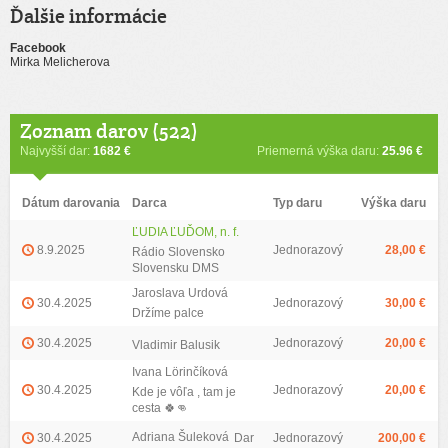
Ďalšie informácie
Facebook
Mirka Melicherova
Zoznam darov (522)
Najvyšší dar:
1682 €
Priemerná výška daru:
25.96 €
Dátum darovania
Darca
Typ daru
Výška daru
ĽUDIA ĽUĎOM, n. f.
8.9.2025
Jednorazový
28,00 €
Rádio Slovensko
Slovensku DMS
Jaroslava Urdová
30.4.2025
Jednorazový
30,00 €
Držíme palce
30.4.2025
Jednorazový
20,00 €
Vladimir Balusik
Ivana Lörinčíková
30.4.2025
Jednorazový
20,00 €
Kde je vôľa , tam je
cesta 🍀👊
Adriana Šuleková
30.4.2025
Dar
Jednorazový
200,00 €