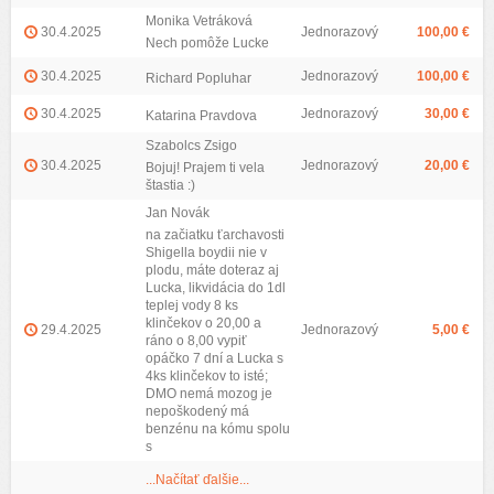
Monika Vetráková
30.4.2025
Jednorazový
100,00 €
Nech pomôže Lucke
30.4.2025
Jednorazový
100,00 €
Richard Popluhar
30.4.2025
Jednorazový
30,00 €
Katarina Pravdova
Szabolcs Zsigo
30.4.2025
Jednorazový
20,00 €
Bojuj! Prajem ti vela
štastia :)
Jan Novák
na začiatku ťarchavosti
Shigella boydii nie v
plodu, máte doteraz aj
Lucka, likvidácia do 1dl
teplej vody 8 ks
klinčekov o 20,00 a
29.4.2025
Jednorazový
5,00 €
ráno o 8,00 vypiť
opáčko 7 dní a Lucka s
4ks klinčekov to isté;
DMO nemá mozog je
nepoškodený má
benzénu na kómu spolu
s
...Načítať ďalšie...