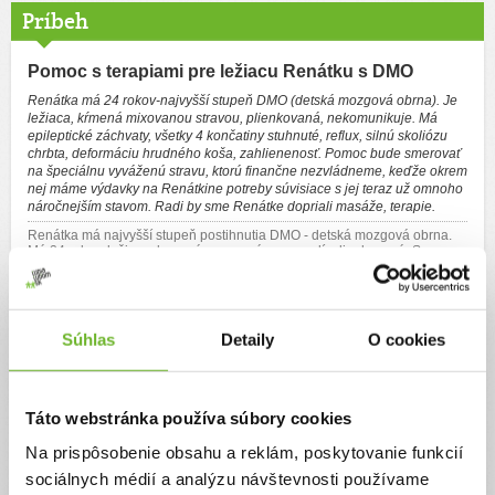
Príbeh
Pomoc s terapiami pre ležiacu Renátku s DMO
Renátka má 24 rokov-najvyšší stupeň DMO (detská mozgová obrna). Je
ležiaca, kŕmená mixovanou stravou, plienkovaná, nekomunikuje. Má
epileptické záchvaty, všetky 4 končatiny stuhnuté, reflux, silnú skoliózu
chrbta, deformáciu hrudného koša, zahlienenosť. Pomoc bude smerovať
na špeciálnu vyváženú stravu, ktorú finančne nezvládneme, keďže okrem
nej máme výdavky na Renátkine potreby súvisiace s jej teraz už omnoho
náročnejším stavom. Radi by sme Renátke dopriali masáže, terapie.
Renátka má najvyšší stupeň postihnutia DMO - detská mozgová obrna.
Má 24 rokov..ležiaca, krmená, nerozpráva, nesedí, plienkovaná. Sama
nie je schopná žiadneho úkonu, so všetkým je odkázaná na moju
starostlivosť.. Má epilepsiu, reflux, nemá vyvinutý sací reflex-je krmená
mixovanou stravou. Má silnú skoliózu chrbta, deformita hrudného koša.
Tým má postláčane srdiečko, pĺúca, chrbtica sa stále viac
zakrivuje..Renátka má tým sťažené dýchanie. Je neustále zahlienená, čo
Súhlas
Detaily
O cookies
komplikuje každý priebeh choroby.
Renátka sa narodila s nízkou pôrodnou hmotnosťou. Po týždni v
inkubátore dostala krvácanie do mozgu, silný obojstranný zápal
pľúc.Následkom krvácania bolo silné poškodenie mozgu. Sama nie je
Táto webstránka používa súbory cookies
schopná žiadneho úkonu. Nedokáže komunikovať, nevie sedieť, neudrží
hlavičku. Od troch rokov užíva 4-kombináciu
antiepileptík.Takmer každé
Na prispôsobenie obsahu a reklám, poskytovanie funkcií
dva mesiace je na antibiotikách. Má slabú imunitu, napriek užívaniu
Imunoru. Je to naše slniečko, ktoré napriek nepriaznivému stavu sa
sociálnych médií a analýzu návštevnosti používame
každý deň usmieva, má rada prechádzky, plávanie, masáže, rozprávky..