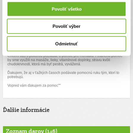
uĺahčiť
nahromadeniu hlienov. Prepustili nás po 10 dňoch do domácej
liečby. Naďalej musíme na crp kvôli zápalu, bez ventolinu, flixotide sama
Povoliť všetko
nedokážedobre dýchať-deformácia chrbta, hrudného koša sťažuje
liečbu, dýchanie..sledujesa jej saturácia s oximetrom,inhaluje.
..Urobíme maximum, aby sa dcérkin stav zregeneroval po namáhavej,
Povoliť výber
kortikoidovej, infúznej liečbe. Bude to na dlhšiu dobu, krok po kroku to
musíme zvládnuť, hlavne dcérkine pĺúca hemoglobín nesmie klesnúť..
Bude potrebné chodiť na kontroly na hematológiu, keďže má slabé žily,
nedá sa jej zobrať krv.. Verím, že sa dočkáme zlepšeniu zdravotného
Odmietnuť
stavu, pretože posledné dva týždne boli psychicky náročné...Hlavne pre
Renátku, keďže bola vyčerpaná z nedostatku kyslíka v krvi, zápalu pľúc.
Renátka potrebuje neustálu opateru.Starostlivosť o dcérku je náročná.
Chcem vás s pokorou požiadať o pomoc pre Renátku. Finančnú pomoc
by sme využili na masáže, lieky, vitamínové doplnky, stravu kvôli
chudokrvnosti, ktorá má byť pestrá, vyvážená.
Ďakujem, že aj v ťažkých časoch podávate pomocnú ruku tým, ktorí to
potrebujú.
Vopred vám ďakujem za pomoc""
Ďalšie informácie
Zoznam darov (146)