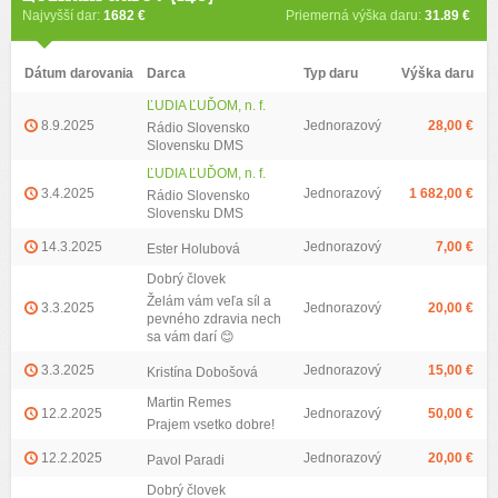
Najvyšší dar:
1682 €
Priemerná výška daru:
31.89 €
Dátum darovania
Darca
Typ daru
Výška daru
ĽUDIA ĽUĎOM, n. f.
8.9.2025
Jednorazový
28,00 €
Rádio Slovensko
Slovensku DMS
ĽUDIA ĽUĎOM, n. f.
3.4.2025
Jednorazový
1 682,00 €
Rádio Slovensko
Slovensku DMS
14.3.2025
Jednorazový
7,00 €
Ester Holubová
Dobrý človek
Želám vám veľa síl a
3.3.2025
Jednorazový
20,00 €
pevného zdravia nech
sa vám darí 😊
3.3.2025
Jednorazový
15,00 €
Kristína Dobošová
Martin Remes
12.2.2025
Jednorazový
50,00 €
Prajem vsetko dobre!
12.2.2025
Jednorazový
20,00 €
Pavol Paradi
Dobrý človek