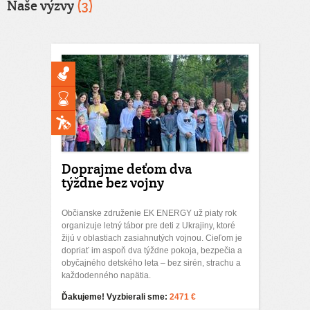
Naše výzvy
(3)
Doprajme deťom dva
týždne bez vojny
Občianske združenie EK ENERGY už piaty rok
organizuje letný tábor pre deti z Ukrajiny, ktoré
žijú v oblastiach zasiahnutých vojnou. Cieľom je
dopriať im aspoň dva týždne pokoja, bezpečia a
obyčajného detského leta – bez sirén, strachu a
každodenného napätia.
Ďakujeme! Vyzbierali sme:
2471 €