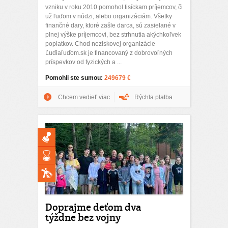
vzniku v roku 2010 pomohol tisíckam príjemcov, či
už ľuďom v núdzi, alebo organizáciám. Všetky
finančné dary, ktoré zašle darca, sú zasielané v
plnej výške príjemcovi, bez strhnutia akýchkoľvek
poplatkov. Chod neziskovej organizácie
Ľuďiaľuďom.sk je financovaný z dobrovoľných
príspevkov od fyzických a ...
Pomohli ste sumou:
249679 €
Chcem vedieť viac
Rýchla platba
Doprajme deťom dva
týždne bez vojny