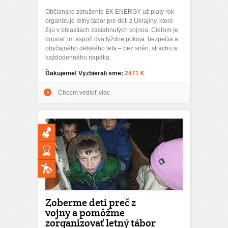
Občianske združenie EK ENERGY už piaty rok
organizuje letný tábor pre deti z Ukrajiny, ktoré
žijú v oblastiach zasiahnutých vojnou. Cieľom je
dopriať im aspoň dva týždne pokoja, bezpečia a
obyčajného detského leta – bez sirén, strachu a
každodenného napätia.
Ďakujeme! Vyzbierali sme:
2471 €
Chcem vedieť viac
Zoberme deti preč z
vojny a pomôžme
zorganizovať letný tábor