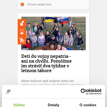
Chcem vedieť viac
Deti do vojny nepatria -
ani na chvíľu. Pomôžme
im stráviť dva týždne v
letnom tábore
Máme možnosť opäť podporiť dobrú vec
občianskeho združenia EK ENERGY, letný tábor
pre ukrajinské deti, ktoré takto aspoň na chvíľu
môžu "zabudnúť" na hrôzy vojny. Pomôžme im
stráviť aspoň 2 týždne bez stresu, strachu o život
a s plnými bruškami.
Súhlas
Detaily
O cookies