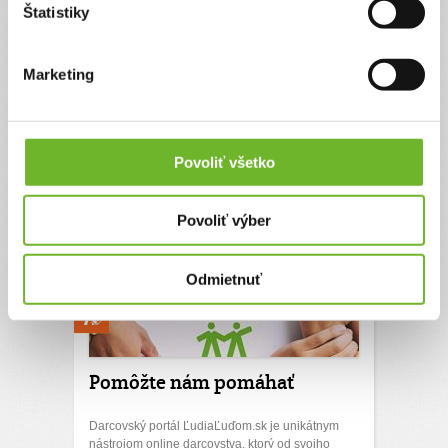
Štatistiky
pobytového tábora pre ukrajinské siroty z
vojnovej zóny.
Ďakujeme! Vyzbierali sme:
4935 €
Marketing
Chcem vedieť viac
Výzvy, ktoré sme podporili
(3)
Povoliť všetko
Povoliť výber
Odmietnuť
Pomôžte nám pomáhať
Darcovský portál ĽudiaĽuďom.sk je unikátnym
nástrojom online darcovstva, ktorý od svojho