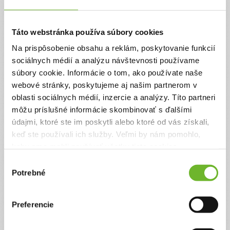
Ďakujeme! Vyzbierali sme:
3940 €
Chcem vedieť viac
Táto webstránka používa súbory cookies
Na prispôsobenie obsahu a reklám, poskytovanie funkcií
sociálnych médií a analýzu návštevnosti používame
súbory cookie. Informácie o tom, ako používate naše
webové stránky, poskytujeme aj našim partnerom v
oblasti sociálnych médií, inzercie a analýzy. Títo partneri
môžu príslušné informácie skombinovať s ďalšími
údajmi, ktoré ste im poskytli alebo ktoré od vás získali,
keď ste používali ich služby. Veľmi by nám pomohlo,
Zoberme deti preč z
vojny a pomôžme
keby sme mohli používať všetky tieto cookies.
zorganizovať letný tábor
Výber
pre ukrajinské siroty z
Potrebné
súhlasu
vojnovej zóny
Spoločnosť je neskutočne polarizovaná, no deti
Preferencie
vojny za to nemôžu. Mnohé z nich stratili svojich
rodičov a stali sa sirotami. Pomôžme spolu s EK
ENERGY, o.z. zorganizovať 3. ročník letného