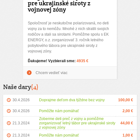
pre ukrajinské siroty z
vojnovej zóny
Spoločnosť je neskutočne polarizovaná, no deti
vojny za to nemôžu. Mnohé z nich stratili svojich
rodičov a stali sa sirotami. Pomôžme spolu s EK
ENERGY, o.z. zorganizovať 3. ročník letného
pobytového tábora pre ukrajinské siroty z
vojnovej zóny.
Ďakujeme! Vyzbierali sme:
4935 €
Chcem vedieť viac
Naše dary
(4)
30.4.2026
Doprajme deťom dva týždne bez vojny
100,00 €
30.4.2026
Pomôžte nám pomáhať
2,00 €
Zoberme deti preč z vojny a pomôžme
21.3.2024
zorganizovať letný tábor pre ukrajinské siroty
44,00 €
z vojnovej zóny
21.3.2024
Pomôžte nám pomáhať
1,00 €