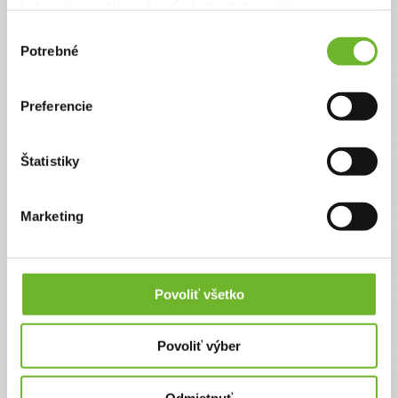
keby sme mohli používať všetky tieto cookies.
kúpiť staršie auto, aby
mohol chodiť po
Výber
doktoroch a na terapie
Potrebné
súhlasu
Leo je ťažko postihnutý 5 ročný chlapček, ktorý zo
dňa na deň celý ochrnul. Jeho rodičia sú zúfalí,
Preferencie
ocko prišiel o prácu a ešte sa im aj definitívne
pokazilo auto, ktorým Lea aj s jeho veľkým
kočíkom a pomôckami prevážali k doktorom.
Štatistiky
Potrebujú vyzbierať peniaze, aby mohli kúpiť
ojazdené auto a zabezpečiť Leovi starostlivosť,
ktorú neustále potrebuje.
Marketing
Ďakujeme! Vyzbierali sme:
772 €
Chcem vedieť viac
Povoliť všetko
Povoliť výber
Odmietnuť