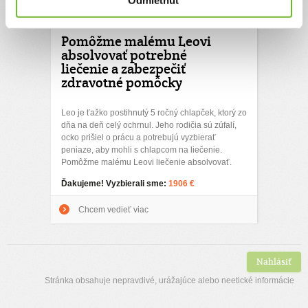
Pomôžme malému Leovi
absolvovať potrebné
liečenie a zabezpečiť
zdravotné pomôcky
Leo je ťažko postihnutý 5 ročný chlapček, ktorý zo
dňa na deň celý ochrnul. Jeho rodičia sú zúfalí,
ocko prišiel o prácu a potrebujú vyzbierať
peniaze, aby mohli s chlapcom na liečenie.
Pomôžme malému Leovi liečenie absolvovať.
Ďakujeme! Vyzbierali sme:
1906 €
Chcem vedieť viac
Nahlásiť
Stránka obsahuje nepravdivé, urážajúce alebo neetické informácie