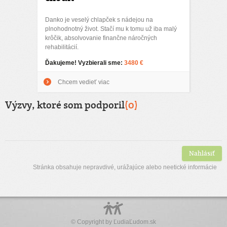
Danko je veselý chlapček s nádejou na
plnohodnotný život. Stačí mu k tomu už iba malý
krôčik, absolvovanie finančne náročných
rehabilitácií.
Ďakujeme! Vyzbierali sme:
3480 €
Chcem vedieť viac
Výzvy, ktoré som podporil
(0)
Nahlásiť
Stránka obsahuje nepravdivé, urážajúce alebo neetické informácie
© Copyright by
ĽudiaĽudom.sk