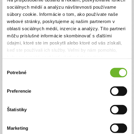
na rehabilitačné pobyty
sociálnych médií a analýzu návštevnosti používame
súbory cookie. Informácie o tom, ako používate naše
Danko bude mať tento rok 7 rôčkov, je veselý,
webové stránky, poskytujeme aj našim partnerom v
milý chlapček plný pokory s diagnózou detská
mozgová obrna. Za svoj krátky život si toho zažil
oblasti sociálnych médií, inzercie a analýzy. Títo partneri
už dosť. Jeho snom je hrať futbal, na to však
môžu príslušné informácie skombinovať s ďalšími
potrebuje absolvovať rehabilitačné pobyty, ktoré
údajmi, ktoré ste im poskytli alebo ktoré od vás získali,
ho stále posúvajú vpred. Tie sú, žiaľ, finančne
náročné. Okrem toho, stres a náročné zdravotné
keď ste používali ich služby. Veľmi by nám pomohlo,
obdobie s Dankom sa podpísali na zdraví jeho
keby sme mohli používať všetky tieto cookies.
maminky, ktorá sama ...
Výber
Ďakujeme! Vyzbierali sme:
3840 €
Potrebné
súhlasu
Chcem vedieť viac
Preferencie
Štatistiky
Marketing