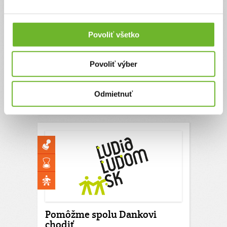
Pomôžme Dankovi
chodiť
Povoliť všetko
Danko je veselé, takmer 2,5 ročné dieťa, s
diagnózou detská mozgová obrna (DMO), ktoré
Povoliť výber
má šancu na plnohodnotný život.
Ďakujeme! Vyzbierali sme:
273 €
Odmietnuť
Chcem vedieť viac
Pomôžme spolu Dankovi
chodiť