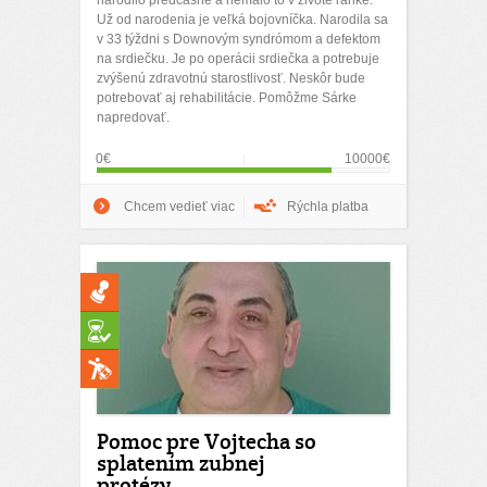
narodilo predčasne a nemálo to v živote ľahké.
Už od narodenia je veľká bojovníčka. Narodila sa
v 33 týždni s Downovým syndrómom a defektom
na srdiečku. Je po operácii srdiečka a potrebuje
zvýšenú zdravotnú starostlivosť. Neskôr bude
potrebovať aj rehabilitácie. Pomôžme Sárke
napredovať.
0€
10000€
Chcem vedieť viac
Rýchla platba
Pomoc pre Vojtecha so
splatením zubnej
protézy