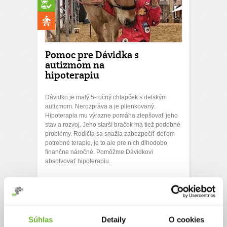
Pomoc pre Dávidka s
autizmom na
hipoterapiu
Dávidko je malý 5-ročný chlapček s detským
autizmom. Nerozpráva a je plienkovaný.
Hipoterapia mu výrazne pomáha zlepšovať jeho
stav a rozvoj. Jeho starší braček má tiež podobné
problémy. Rodičia sa snažia zabezpečiť deťom
potrebné terapie, je to ale pre nich dlhodobo
finančne náročné. Pomôžme Dávidkovi
absolvovať hipoterapiu.
0€
1200€
Chcem vedieť viac
Rýchla platba
Súhlas
Detaily
O cookies