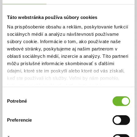
Táto webstránka používa súbory cookies
Na prispôsobenie obsahu a reklám, poskytovanie funkcií
sociálnych médií a analýzu návštevnosti používame
súbory cookie. Informácie o tom, ako používate naše
webové stránky, poskytujeme aj našim partnerom v
Pomôžme slobodnej
oblasti sociálnych médií, inzercie a analýzy. Títo partneri
mame, ktorá je
onkologický pacient, so
môžu príslušné informácie skombinovať s ďalšími
zdravotnou
údajmi, ktoré ste im poskytli alebo ktoré od vás získali,
starostlivosťou pre seba
keď ste používali ich služby. Veľmi by nám pomohlo,
a syna
keby sme mohli používať všetky tieto cookies.
Výber
Nina je mama troch detí, z ktorých dve menšie sú
Potrebné
ešte v jej opatere. Po diagnóze rakoviny prsníka a
súhlasu
po operácii prišla s deťmi o bývanie. Našla si
nové bývanie, no potrebuje pomoc, aby si mohli
udržať nový domov a ona mohla pokojne
Preferencie
pokračovať v liečbe pre seba a zároveň
zabezpečiť odborné vyšetrenia pre syna kvôli
podozreniu na PAS. Pomôžme mladej mamičke v