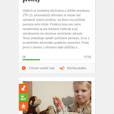
Vojtech je invalidný dôchodca a držiteľ preukazu
ZŤP. Zo zdravotných dôvodov si musel dať
vyhotoviť zubnú protézu, na ktorú mu požičali
peniaze jeho blízki. Protéza bola pre neho
nevyhnutná aj pre tráviace ťažkosti a jej
vyhotovenie mu doslova zachránilo zdravie.
Teraz potrebuje splatiť požičané peniaze, čo je z
invalidného dôchodku prakticky nemožné. Preto
prosí o pomoc s úhradou tejto pôžičky a ...
0€
975€
Chcem vedieť viac
Rýchla platba