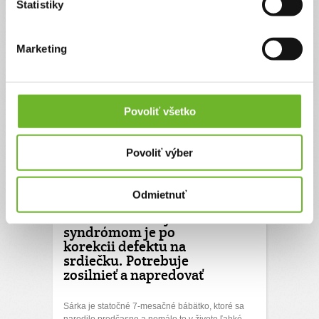
Štatistiky
náročnej situácii.
0€
50000€
Marketing
Chcem vedieť viac
Rýchla platba
Povoliť všetko
Povoliť výber
Odmietnuť
Sárka s Downovým
syndrómom je po
korekcii defektu na
srdiečku. Potrebuje
zosilnieť a napredovať
Sárka je statočné 7-mesačné bábätko, ktoré sa