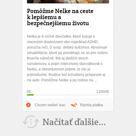
Pomôžme Nelke na ceste
k lepšiemu a
bezpečnejšiemu životu
Nelka je 6-ročné dievčatko, ktoré bojuje s
viacerými diadnózami ako napríklad ADHD,
porucha reči, či susp. detský autizmus. Absolvuje
rehabilitácie, ktoré jej pomáhajú no sú pre rodinu
finanče náročné. Má aj ďalších dvoch
súrodencov, a popri intenzívnej starostlivosti o
Nelku, a obmedzenom príjme, to nie je
jednoduché. Rodine bol schválený príspevok aj
na auto. Pomôžme Nelke a jej rodine na ...
0€
12000€
Chcem vedieť viac
Rýchla platba
Načítať ďalšie...