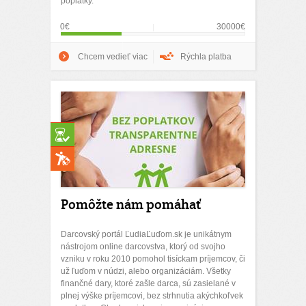
poplatky.
0€
30000€
Chcem vedieť viac
Rýchla platba
Pomôžte nám pomáhať
Darcovský portál ĽudiaĽuďom.sk je unikátnym
nástrojom online darcovstva, ktorý od svojho
vzniku v roku 2010 pomohol tisíckam príjemcov, či
už ľuďom v núdzi, alebo organizáciám. Všetky
finančné dary, ktoré zašle darca, sú zasielané v
plnej výške príjemcovi, bez strhnutia akýchkoľvek