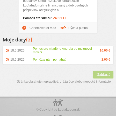
poplatkov. Chod neziskovej organizácie
Ľuďiaľuďom.sk je financovaný z dobrovoľných
príspevkov od fyzických a ...
Pomohli ste sumou:
249513 €
Chcem vedieť viac
Rýchla platba
Moje dary
(2)
Pomoc pre mladého Andreja po mozgovej
18.6.2026
10,00 €
mŕtvici
18.6.2026
Pomôžte nám pomáhať
2,00 €
Nahlásiť
Stránka obsahuje nepravdivé, urážajúce alebo neetické informácie
© Copyright by
ĽudiaĽudom.sk