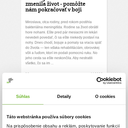
zmenila život - pomôžte
nám pokračovať v boji
Miroslava, otca rodiny, pred rokom postihla
bakteriálna meningitída. Rodine sa život obrátil
hore nohami. Ešte pred pár mesiacmi im lekári
nevedeli povedať, či sa ešte niekedy postaví na
nohy. Dnes chodí, bojuje a pomaly sa vracia späť
do života — len vďaka rehabilitáciám, obrovskej
vôli a ľuďom, ktorí im podali pomocnú ruku. No
jeho cesta sa ešte neskončila. Aby nestratili
všetko, čo sa im ...
0€
11000€
Chcem vedieť viac
Rýchla platba
Súhlas
Detaily
O cookies
Táto webstránka používa súbory cookies
Na prispôsobenie obsahu a reklám, poskytovanie funkcií