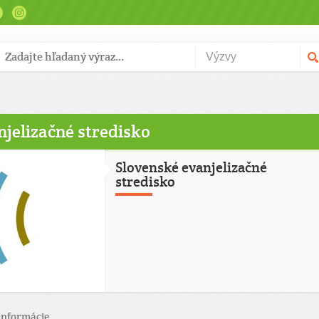
njelizačné stredisko
Slovenské evanjelizačné
stredisko
informácie