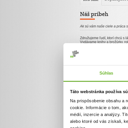
Náš príbeh
Ak sú vám naše ciele a práca 
Združujeme ľudí, ktorí chcú s 
Vydávame knihy a brožúrky, r
osobné poradenstvo, organizuj
Facebook
www.fb.com/evsko
Súhlas
Web
www.evs.sk
Táto webstránka používa sú
Na prispôsobenie obsahu a r
cookie. Informácie o tom, ak
Zoznam darov (4
médií, inzercie a analýzy. Tí
alebo ktoré od vás získali, 
Dátum darovania
Dar