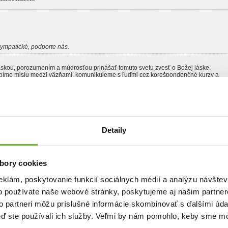
sympatické, podporte nás.
láskou, porozumením a múdrosťou prinášať tomuto svetu zvesť o Božej láske.
obíme misiu medzi väzňami, komunikujeme s ľuďmi cez korešpondenčné kurzy a
eme misijné konferencie, školenia a kurzy, sme tvorcovia porojektu chcemviac.com
Detaily
bory cookies
Chcem podporiť
eklám, poskytovanie funkcií sociálnych médií a analýzu návšte
o používate naše webové stránky, poskytujeme aj našim partner
540)
Najvyšší dar:
220.27 €
Priemerná výška daru:
13.76 €
to partneri môžu príslušné informácie skombinovať s ďalšími údaj
keď ste používali ich služby. Veľmi by nám pomohlo, keby sme mo
ca
Typ daru
Výška daru