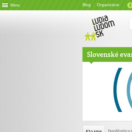
Blog
Organizácie
Menu
Slovenské eva
Doplňujúce 
Kto sme