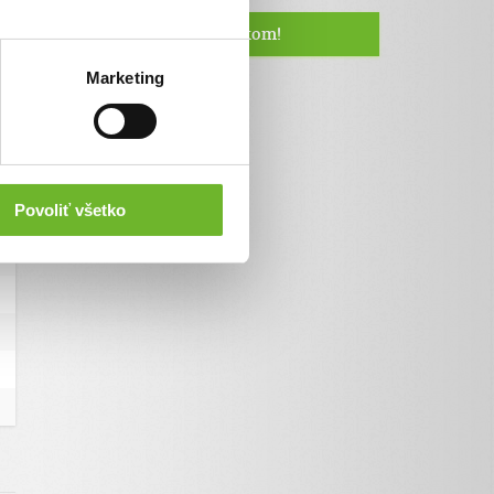
Staňte sa naším fanúšikom!
Marketing
Povoliť všetko