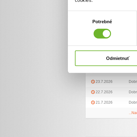
cookies.
5.8.2026
Dobr
Výber
4.8.2026
Dobr
Potrebné
súhlasu
4.8.2026
Dobr
31.7.2026
Dobr
29.7.2026
Dobr
Odmietnuť
29.7.2026
Dobr
27.7.2026
Dobr
23.7.2026
Dobr
22.7.2026
Dobr
21.7.2026
Dobr
...Na