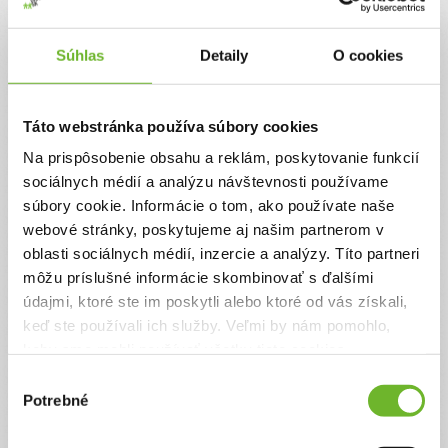
Jednorazový
Pravidelný
Súhlas
Detaily
O cookies
Celková suma
0 €
Táto webstránka používa súbory cookies
Na prispôsobenie obsahu a reklám, poskytovanie funkcií
Zadajte svoje údaje
sociálnych médií a analýzu návštevnosti používame
súbory cookie. Informácie o tom, ako používate naše
webové stránky, poskytujeme aj našim partnerom v
Už máte vytvorený svoj účet?
Prihláste sa
oblasti sociálnych médií, inzercie a analýzy. Títo partneri
Meno
môžu príslušné informácie skombinovať s ďalšími
údajmi, ktoré ste im poskytli alebo ktoré od vás získali,
keď ste používali ich služby. Veľmi by nám pomohlo,
Priezvisko
keby sme mohli používať všetky tieto cookies.
Výber
Potrebné
súhlasu
Email