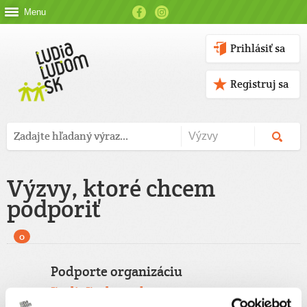
Menu
Prihlásiť sa
Registruj sa
Výzvy, ktoré chcem
podporiť
0
Podporte organizáciu
ĽudiaĽudom.sk