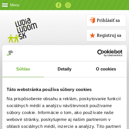
Menu
Prihlásiť sa
Registruj sa
Súhlas
Detaily
O cookies
Kontakt
Táto webstránka používa súbory cookies
Kontaktné údaje
Na prispôsobenie obsahu a reklám, poskytovanie funkcií
sociálnych médií a analýzu návštevnosti používame
V prípade akýchkoľvek otázok nás neváhajte kontaktovať
súbory cookie. Informácie o tom, ako používate naše
emailom, alebo telefonicky.
webové stránky, poskytujeme aj našim partnerom v
oblasti sociálnych médií, inzercie a analýzy. Títo partneri
ĽUDIA ĽUĎOM, n. o.