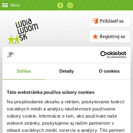
Menu
Prihlásiť sa
Registruj sa
Súhlas
Detaily
O cookies
Kontakt
Táto webstránka používa súbory cookies
Kontaktné údaje
Na prispôsobenie obsahu a reklám, poskytovanie funkcií
sociálnych médií a analýzu návštevnosti používame
V prípade akýchkoľvek otázok nás neváhajte kontaktovať
súbory cookie. Informácie o tom, ako používate naše
emailom, alebo telefonicky.
webové stránky, poskytujeme aj našim partnerom v
oblasti sociálnych médií, inzercie a analýzy. Títo partneri
ĽUDIA ĽUĎOM, n. o.