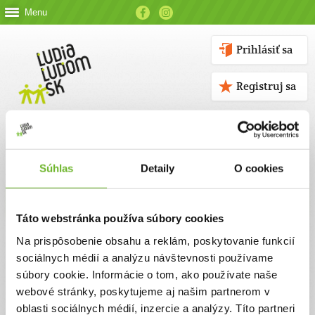
Menu
Prihlásiť sa
Registruj sa
Súhlas
Detaily
O cookies
Kontakt
Táto webstránka používa súbory cookies
Kontaktné údaje
Na prispôsobenie obsahu a reklám, poskytovanie funkcií
sociálnych médií a analýzu návštevnosti používame
V prípade akýchkoľvek otázok nás neváhajte kontaktovať
súbory cookie. Informácie o tom, ako používate naše
emailom, alebo telefonicky.
webové stránky, poskytujeme aj našim partnerom v
oblasti sociálnych médií, inzercie a analýzy. Títo partneri
ĽUDIA ĽUĎOM, n. o.