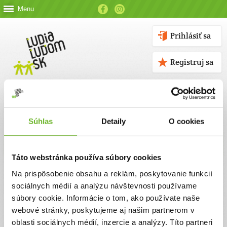
Menu
Prihlásiť sa
Registruj sa
Súhlas
Detaily
O cookies
Kontakt
Táto webstránka používa súbory cookies
Kontaktné údaje
Na prispôsobenie obsahu a reklám, poskytovanie funkcií
sociálnych médií a analýzu návštevnosti používame
V prípade akýchkoľvek otázok nás neváhajte kontaktovať
súbory cookie. Informácie o tom, ako používate naše
emailom, alebo telefonicky.
webové stránky, poskytujeme aj našim partnerom v
oblasti sociálnych médií, inzercie a analýzy. Títo partneri
ĽUDIA ĽUĎOM, n. o.