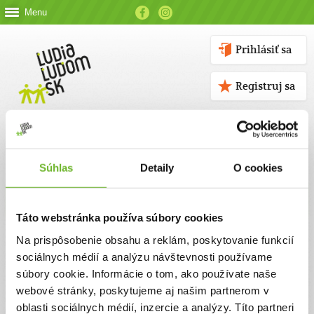
Menu
Prihlásiť sa
Registruj sa
Súhlas
Detaily
O cookies
Kontakt
Táto webstránka používa súbory cookies
Kontaktné údaje
Na prispôsobenie obsahu a reklám, poskytovanie funkcií
sociálnych médií a analýzu návštevnosti používame
V prípade akýchkoľvek otázok nás neváhajte kontaktovať
súbory cookie. Informácie o tom, ako používate naše
emailom, alebo telefonicky.
webové stránky, poskytujeme aj našim partnerom v
oblasti sociálnych médií, inzercie a analýzy. Títo partneri
ĽUDIA ĽUĎOM, n. o.