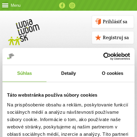
Menu
Prihlásiť sa
Registruj sa
Súhlas
Detaily
O cookies
Kontakt
Táto webstránka používa súbory cookies
Kontaktné údaje
Na prispôsobenie obsahu a reklám, poskytovanie funkcií
sociálnych médií a analýzu návštevnosti používame
V prípade akýchkoľvek otázok nás neváhajte kontaktovať
súbory cookie. Informácie o tom, ako používate naše
emailom, alebo telefonicky.
webové stránky, poskytujeme aj našim partnerom v
oblasti sociálnych médií, inzercie a analýzy. Títo partneri
ĽUDIA ĽUĎOM, n. o.