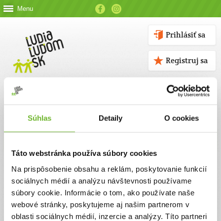
Menu
Prihlásiť sa
Registruj sa
Súhlas
Detaily
O cookies
Kontakt
Táto webstránka používa súbory cookies
Kontaktné údaje
Na prispôsobenie obsahu a reklám, poskytovanie funkcií
sociálnych médií a analýzu návštevnosti používame
V prípade akýchkoľvek otázok nás neváhajte kontaktovať
súbory cookie. Informácie o tom, ako používate naše
emailom, alebo telefonicky.
webové stránky, poskytujeme aj našim partnerom v
oblasti sociálnych médií, inzercie a analýzy. Títo partneri
ĽUDIA ĽUĎOM, n. o.