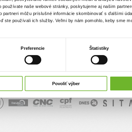
o používate naše webové stránky, poskytujeme aj našim partner
sk
to partneri môžu príslušné informácie skombinovať s ďalšími údaj
keď ste používali ich služby. Veľmi by nám pomohlo, keby sme mo
Správa
Preferencie
Štatistiky
Povoliť výber