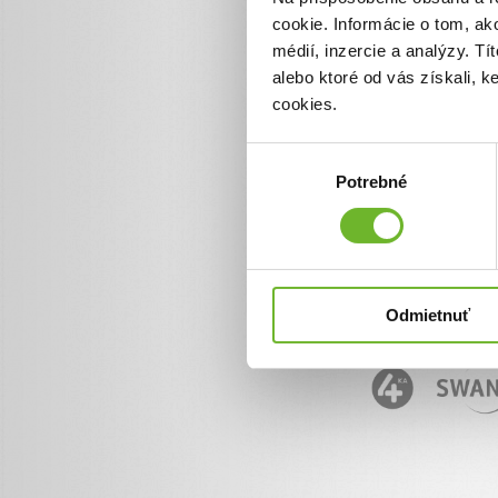
cookie. Informácie o tom, ak
Informácie o ĽudiaĽuďom.
+ 421 950 50 50 50
médií, inzercie a analýzy. Tí
info@ludialudom.sk
alebo ktoré od vás získali, 
cookies.
Výber
Potrebné
súhlasu
Odmietnuť