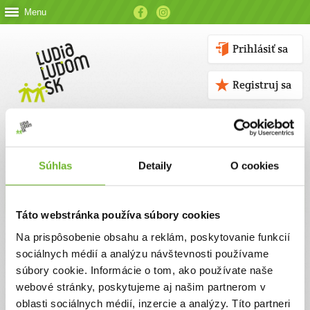
Menu
Prihlásiť sa
Registruj sa
Súhlas
Detaily
O cookies
Kontakt
Táto webstránka používa súbory cookies
Kontaktné údaje
Na prispôsobenie obsahu a reklám, poskytovanie funkcií
sociálnych médií a analýzu návštevnosti používame
V prípade akýchkoľvek otázok nás neváhajte kontaktovať
súbory cookie. Informácie o tom, ako používate naše
emailom, alebo telefonicky.
webové stránky, poskytujeme aj našim partnerom v
oblasti sociálnych médií, inzercie a analýzy. Títo partneri
ĽUDIA ĽUĎOM, n. o.