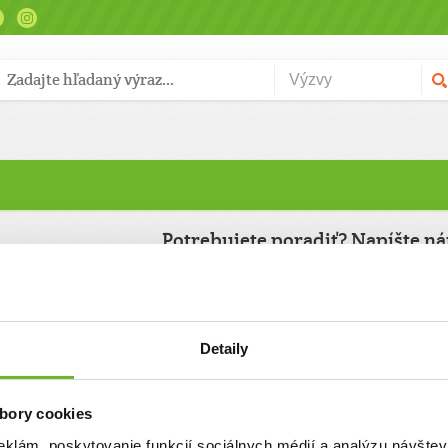
Potrebujete poradiť? Napíšte n
k otázok nás
Meno
ť emailom, alebo
Detaily
Email
bory cookies
reg. č. OVVS-
Predmet správy
(max. 50 znakov)
eklám, poskytovanie funkcií sociálnych médií a analýzu návšte